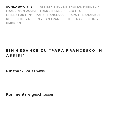
SCHLAGWÖRTER
ASSISI
•
BRUDER THOMAS FREIDEL
•
FRANZ VON ASSISI
•
FRANZISKANER
•
GIOTTO
•
LITERATURTIPP
•
PAPA FRANCESCO
•
PAPST FRANZISKUS
•
REISEBLOG
•
REISEN
•
SAN FRANCESCO
•
TRAVELBLOG
•
UMBRIEN
EIN GEDANKE ZU “
PAPA FRANCESCO IN
ASSISI
”
Pingback:
Reisenews
Kommentare geschlossen