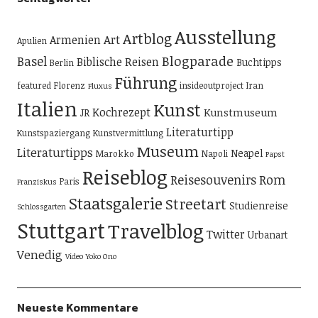
Ausstellung
Artblog
Art
Armenien
Apulien
Blogparade
Basel
Biblische Reisen
Buchtipps
Berlin
Führung
featured
Florenz
insideoutproject
Iran
Fluxus
Italien
Kunst
Kochrezept
Kunstmuseum
JR
Literaturtipp
Kunstspaziergang
Kunstvermittlung
Museum
Literaturtipps
Neapel
Marokko
Napoli
Papst
Reiseblog
Reisesouvenirs
Rom
Paris
Franziskus
Staatsgalerie
Streetart
Studienreise
Schlossgarten
Stuttgart
Travelblog
Twitter
Urbanart
Venedig
Video
Yoko Ono
Neueste Kommentare