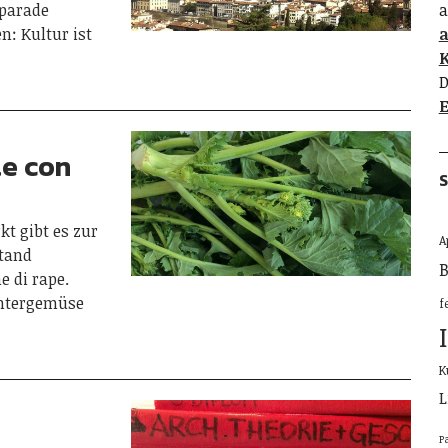
gparade
a
n: Kultur ist
K
D
E
te con
S
t gibt es zur
A
stand
B
e di rape.
intergemüse
f
K
L
P