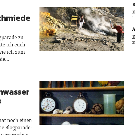
R
Schmiede
1
A
ogparade zu
3
te ich euch
wie ich zum
iede…
anwasser
s
hat noch einen
ne Blogparade:
e versprochen,