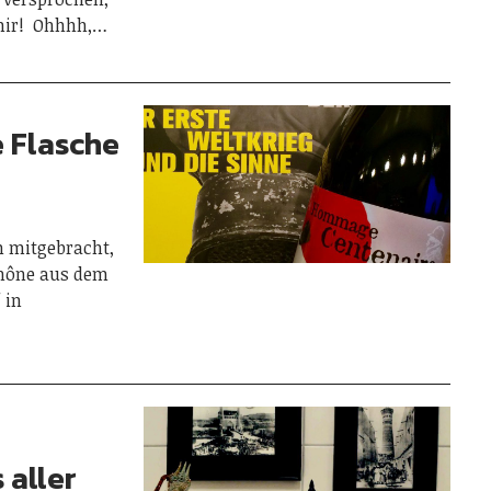
enir! Ohhhh,…
e Flasche
n mitgebracht,
Rhône aus dem
 in
 aller