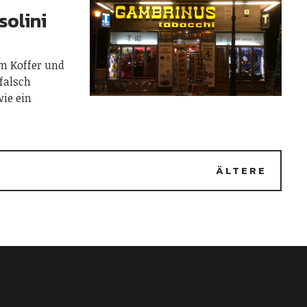
solini
em Koffer und
falsch
wie ein
ÄLTERE