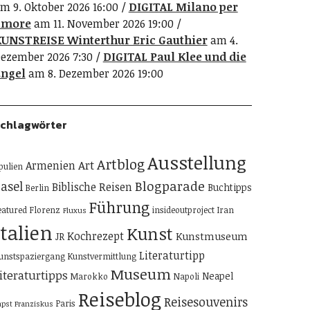
m 9. Oktober 2026 16:00
DIGITAL Milano per
amore
am 11. November 2026 19:00
UNSTREISE Winterthur Eric Gauthier
am 4.
ezember 2026 7:30
DIGITAL Paul Klee und die
ngel
am 8. Dezember 2026 19:00
chlagwörter
Ausstellung
Artblog
Art
Armenien
pulien
Blogparade
asel
Biblische Reisen
Buchtipps
Berlin
Führung
eatured
Florenz
insideoutproject
Iran
Fluxus
Italien
Kunst
Kochrezept
Kunstmuseum
JR
Literaturtipp
unstspaziergang
Kunstvermittlung
Museum
iteraturtipps
Neapel
Marokko
Napoli
Reiseblog
Reisesouvenirs
Paris
apst Franziskus