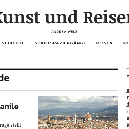
Kunst und Reise
ANDREA WELZ
ESCHICHTE
STADTSPAZIERGÄNGE
REISEN
KO
de
T
R
1
anile
d
S
B
rage stellt
R