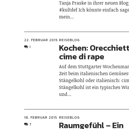
Tanja Praske in ihrer neuen Blo
#kultdef Ich könnte einfach sage
mein…
22. FEBRUAR 2015
REISEBLOG
Kochen: Orecchiet
1
cime di rape
Auf dem Stuttgarter Wochenmark
Zeit beim italienischen Gemüse
Stängelkohl oder italienisch: cim
Stängelkohl ist ein typisches W
und…
18. FEBRUAR 2015
REISEBLOG
Raumgefühl – Ein
7