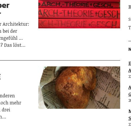
ber
r
S
 Architektur:
T
 bei der
umgefühl …
? Das löst…
E
E
2
G
anderen
2
 noch mehr
 drei
M
ch…
S
2