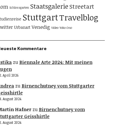
Staatsgalerie
Streetart
Rom
Schlossgarten
Stuttgart
Travelblog
tudienreise
Venedig
witter
Urbanart
Video
Yoko Ono
Neueste Kommentare
stika
zu
Biennale Arte 2024: Mit meinen
Augen
2. April 2026
Andrea
zu
Birnenchutney vom Stuttgarter
eisshirtle
8. August 2024
artin Hafner
zu
Birnenchutney vom
tuttgarter Geisshirtle
2. August 2024