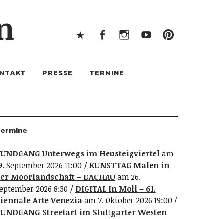
X
Facebook
Instagram
Youtube
Pintere
n
X
Facebook
Instagram
Youtube
Pinterest
NTAKT
PRESSE
TERMINE
ermine
UNDGANG Unterwegs im Heusteigviertel
am
9. September 2026 11:00
KUNSTTAG Malen in
er Moorlandschaft – DACHAU
am 26.
eptember 2026 8:30
DIGITAL In Moll – 61.
iennale Arte Venezia
am 7. Oktober 2026 19:00
UNDGANG Streetart im Stuttgarter Westen