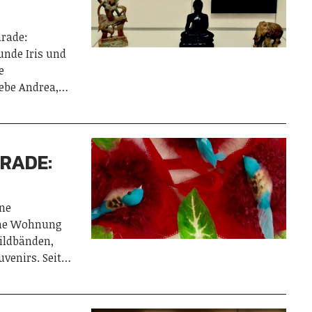
arade:
unde Iris und
e
iebe Andrea,…
ARADE:
ine
eine Wohnung
Bildbänden,
uvenirs. Seit…