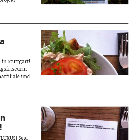
 a
in Stuttgart!
ngsfriseurin
aarfiliale und
in
!
FLUXUS! Seid