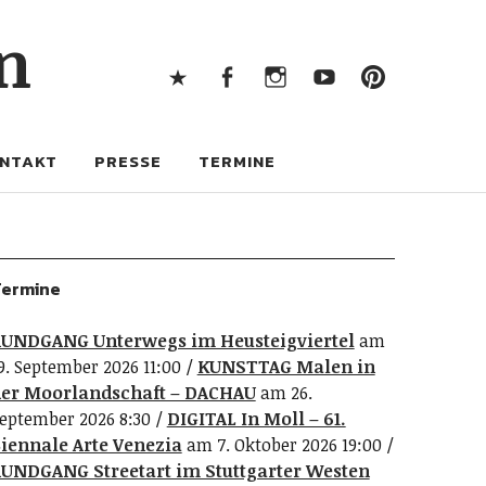
X
Facebook
Instagram
Youtube
Pintere
n
X
Facebook
Instagram
Youtube
Pinterest
NTAKT
PRESSE
TERMINE
ermine
UNDGANG Unterwegs im Heusteigviertel
am
9. September 2026 11:00
KUNSTTAG Malen in
er Moorlandschaft – DACHAU
am 26.
eptember 2026 8:30
DIGITAL In Moll – 61.
iennale Arte Venezia
am 7. Oktober 2026 19:00
UNDGANG Streetart im Stuttgarter Westen