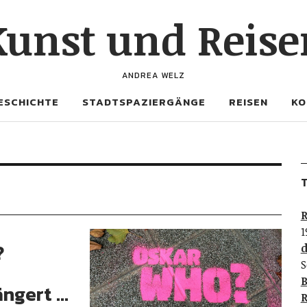
Kunst und Reise
ANDREA WELZ
ESCHICHTE
STADTSPAZIERGÄNGE
REISEN
KO
T
R
1
?
d
S
B
ängert …
R