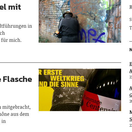
el mit
S
adtführungen in
T
och
 für mich.
E
e Flasche
2
G
2
n mitgebracht,
M
Rhône aus dem
S
 in
2