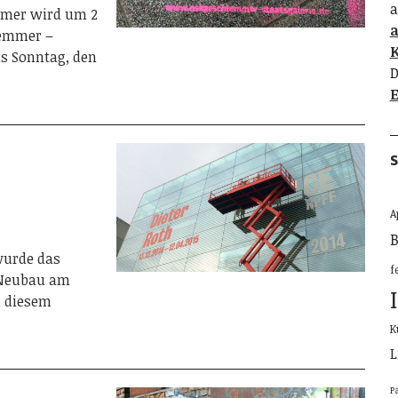
a
mmer wird um 2
lemmer –
K
is Sonntag, den
D
E
S
A
B
wurde das
f
Neubau am
u diesem
K
L
P