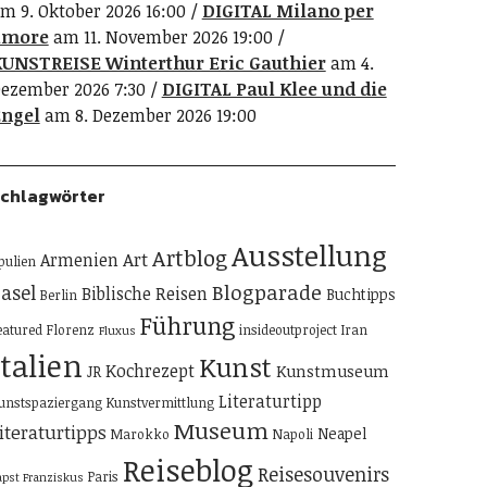
m 9. Oktober 2026 16:00
DIGITAL Milano per
amore
am 11. November 2026 19:00
UNSTREISE Winterthur Eric Gauthier
am 4.
ezember 2026 7:30
DIGITAL Paul Klee und die
ngel
am 8. Dezember 2026 19:00
chlagwörter
Ausstellung
Artblog
Art
Armenien
pulien
Blogparade
asel
Biblische Reisen
Buchtipps
Berlin
Führung
eatured
Florenz
insideoutproject
Iran
Fluxus
Italien
Kunst
Kochrezept
Kunstmuseum
JR
Literaturtipp
unstspaziergang
Kunstvermittlung
Museum
iteraturtipps
Neapel
Marokko
Napoli
Reiseblog
Reisesouvenirs
Paris
apst Franziskus