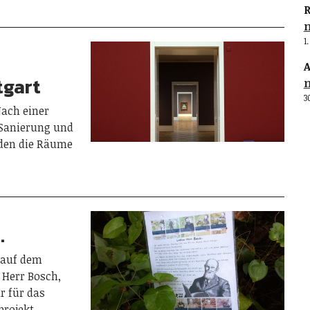
R
1
A
tgart
3
Nach einer
 Sanierung und
en die Räume
…
 auf dem
r Herr Bosch,
r für das
projekt