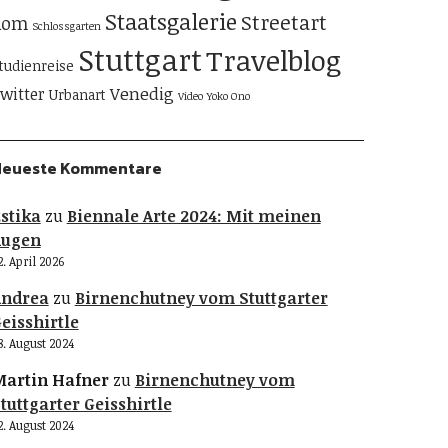
Staatsgalerie
Streetart
Rom
Schlossgarten
Stuttgart
Travelblog
tudienreise
Venedig
witter
Urbanart
Video
Yoko Ono
Neueste Kommentare
stika
zu
Biennale Arte 2024: Mit meinen
Augen
2. April 2026
Andrea
zu
Birnenchutney vom Stuttgarter
eisshirtle
8. August 2024
artin Hafner
zu
Birnenchutney vom
tuttgarter Geisshirtle
2. August 2024