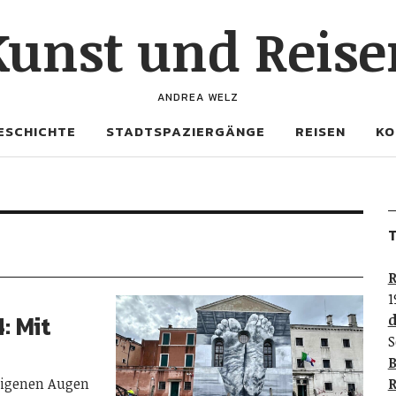
Kunst und Reise
ANDREA WELZ
ESCHICHTE
STADTSPAZIERGÄNGE
REISEN
KO
T
R
1
: Mit
d
S
B
eigenen Augen
R