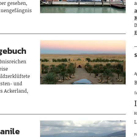
ber gesehen,
a
auengefängnis
K
D
E
gebuch
S
ebnisreichen
eise
A
dzerklüftete
B
üsten- und
s Ackerland,
f
K
L
anile
P