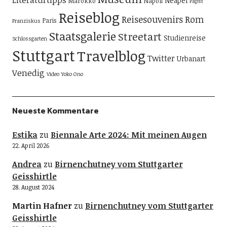
Neapel
Marokko
Napoli
Papst
Reiseblog
Reisesouvenirs
Rom
Paris
Franziskus
Staatsgalerie
Streetart
Studienreise
Schlossgarten
Stuttgart
Travelblog
Twitter
Urbanart
Venedig
Video
Yoko Ono
Neueste Kommentare
Estika
zu
Biennale Arte 2024: Mit meinen Augen
22. April 2026
Andrea
zu
Birnenchutney vom Stuttgarter
Geisshirtle
28. August 2024
Martin Hafner
zu
Birnenchutney vom Stuttgarter
Geisshirtle