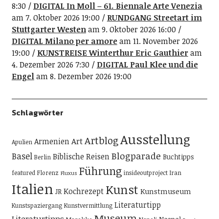
8:30
DIGITAL In Moll – 61. Biennale Arte Venezia
am 7. Oktober 2026 19:00
RUNDGANG Streetart im
Stuttgarter Westen
am 9. Oktober 2026 16:00
DIGITAL Milano per amore
am 11. November 2026
19:00
KUNSTREISE Winterthur Eric Gauthier
am
4. Dezember 2026 7:30
DIGITAL Paul Klee und die
Engel
am 8. Dezember 2026 19:00
Schlagwörter
Ausstellung
Artblog
Art
Armenien
Apulien
Blogparade
Basel
Biblische Reisen
Buchtipps
Berlin
Führung
featured
Florenz
insideoutproject
Iran
Fluxus
Italien
Kunst
Kochrezept
Kunstmuseum
JR
Literaturtipp
Kunstspaziergang
Kunstvermittlung
Museum
Literaturtipps