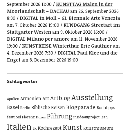
September 2026 11:00
KUNSTTAG Malen in der
Moorlandschaft – DACHAU
am 26. September 2026
8:30
DIGITAL In Moll – 61. Biennale Arte Venezia
am 7. Oktober 2026 19:00
RUNDGANG Streetart im
Stuttgarter Westen
am 9. Oktober 2026 16:00
DIGITAL Milano per amore
am 11. November 2026
19:00
KUNSTREISE Winterthur Eric Gauthier
am
4. Dezember 2026 7:30
DIGITAL Paul Klee und die
Engel
am 8. Dezember 2026 19:00
Schlagwörter
Ausstellung
Artblog
Art
Armenien
Apulien
Blogparade
Basel
Biblische Reisen
Buchtipps
Berlin
Führung
featured
Florenz
insideoutproject
Iran
Fluxus
Italien
Kunst
Kochrezept
Kunstmuseum
JR