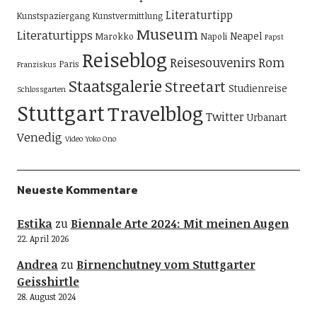
Literaturtipp
Kunstspaziergang
Kunstvermittlung
Museum
Literaturtipps
Neapel
Marokko
Napoli
Papst
Reiseblog
Reisesouvenirs
Rom
Paris
Franziskus
Staatsgalerie
Streetart
Studienreise
Schlossgarten
Stuttgart
Travelblog
Twitter
Urbanart
Venedig
Video
Yoko Ono
Neueste Kommentare
Estika
zu
Biennale Arte 2024: Mit meinen Augen
22. April 2026
Andrea
zu
Birnenchutney vom Stuttgarter
Geisshirtle
28. August 2024