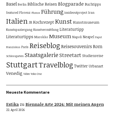
Blogparade
Basel
Biblische Reisen
Buchtipps
Berlin
Führung
featured
Florenz
insideoutproject
Iran
Fluxus
Italien
Kunst
Kochrezept
Kunstmuseum
JR
Literaturtipp
Kunstspaziergang
Kunstvermittlung
Museum
Literaturtipps
Neapel
Marokko
Napoli
Papst
Reiseblog
Reisesouvenirs
Rom
Paris
Franziskus
Staatsgalerie
Streetart
Studienreise
Schlossgarten
Stuttgart
Travelblog
Twitter
Urbanart
Venedig
Video
Yoko Ono
Neueste Kommentare
Estika
zu
Biennale Arte 2024: Mit meinen Augen
22. April 2026