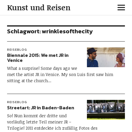
Kunst und Reisen
Schlagwort:
wrinklesofthecity
REISEBLOG
Biennale 2015: We met JR in
Venice
What a surprise! Some days ago we
met the artist JR in Venice. My son Luis first saw him
sitting at the church…
REISEBLOG
Streetart: JR in Baden-Baden
So! Nun kommt der dritte und
vorläufig letzte Teil meiner JR –
Trilogie! 2011 entdeckte ich zufällig Fotos des