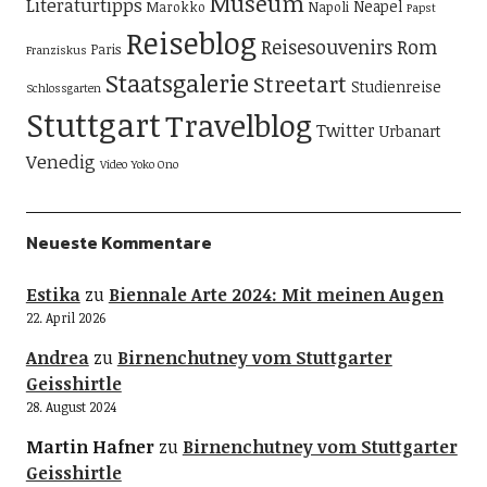
Museum
Literaturtipps
Neapel
Marokko
Napoli
Papst
Reiseblog
Reisesouvenirs
Rom
Paris
Franziskus
Staatsgalerie
Streetart
Studienreise
Schlossgarten
Stuttgart
Travelblog
Twitter
Urbanart
Venedig
Video
Yoko Ono
Neueste Kommentare
Estika
zu
Biennale Arte 2024: Mit meinen Augen
22. April 2026
Andrea
zu
Birnenchutney vom Stuttgarter
Geisshirtle
28. August 2024
Martin Hafner
zu
Birnenchutney vom Stuttgarter
Geisshirtle