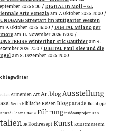
eptember 2026 8:30
DIGITAL In Moll – 61.
iennale Arte Venezia
am 7. Oktober 2026 19:00
UNDGANG Streetart im Stuttgarter Westen
m 9. Oktober 2026 16:00
DIGITAL Milano per
amore
am 11. November 2026 19:00
UNSTREISE Winterthur Eric Gauthier
am 4.
ezember 2026 7:30
DIGITAL Paul Klee und die
ngel
am 8. Dezember 2026 19:00
chlagwörter
Ausstellung
Artblog
Art
Armenien
pulien
Blogparade
asel
Biblische Reisen
Buchtipps
Berlin
Führung
eatured
Florenz
insideoutproject
Iran
Fluxus
Italien
Kunst
Kochrezept
Kunstmuseum
JR