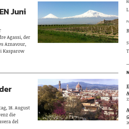
K
EN Juni
L
P
r
re Agassi, der
S
es Aznavour,
ri Kasparow
T
 der
E
2
g, 18. August
renz die
G
avera del
2