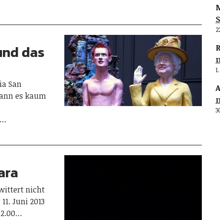
M
S
2
und das
R
1
ia San
A
kann es kaum
3
i…
ara
wittert nicht
11. Juni 2013
12.00…