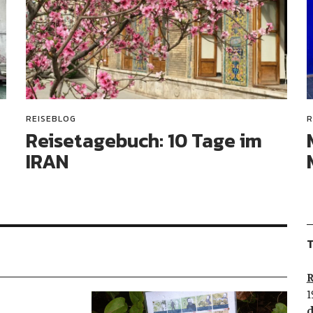
REISEBLOG
R
Reisetagebuch: 10 Tage im
IRAN
T
R
1
d