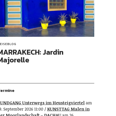
EISEBLOG
MARRAKECH: Jardin
Majorelle
ermine
UNDGANG Unterwegs im Heusteigviertel
am
9. September 2026 11:00
KUNSTTAG Malen in
er Moorlandschaft – DACHAU
am 26.