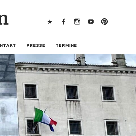
X
Facebook
Instagram
Youtube
Pintere
n
X
Facebook
Instagram
Youtube
Pinterest
NTAKT
PRESSE
TERMINE