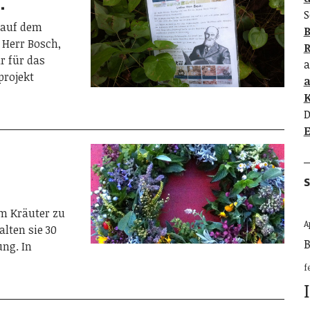
…
S
 auf dem
B
r Herr Bosch,
R
r für das
a
projekt
K
D
E
S
um Kräuter zu
A
lten sie 30
B
ung. In
f