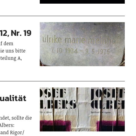
2, Nr. 19
uf dem
ie uns bitte
teilung A,
tualität
det, sollte die
Albers:
y and Rigor/