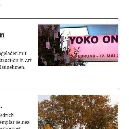
r…
hn
ngeladen mit
ruction in Art
ilzunehmen.
…
iedrich
xemplar seines