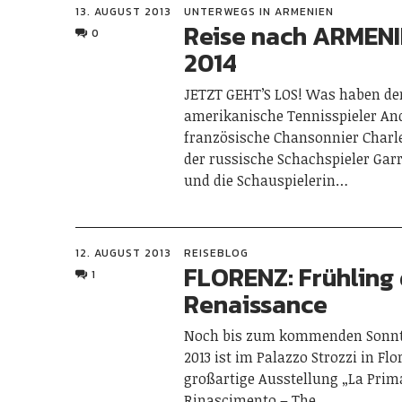
13. AUGUST 2013
UNTERWEGS IN ARMENIEN
Reise nach ARMENI
0
2014
JETZT GEHT’S LOS! Was haben de
amerikanische Tennisspieler And
französische Chansonnier Charl
der russische Schachspieler Gar
und die Schauspielerin…
12. AUGUST 2013
REISEBLOG
FLORENZ: Frühling
1
Renaissance
Noch bis zum kommenden Sonnta
2013 ist im Palazzo Strozzi in Flo
großartige Ausstellung „La Prim
Rinascimento – The…