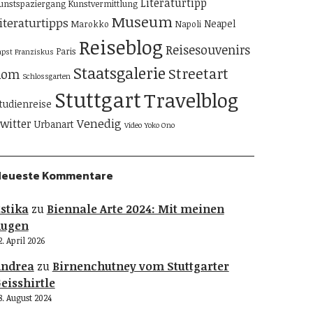
Literaturtipp
unstspaziergang
Kunstvermittlung
Museum
iteraturtipps
Neapel
Marokko
Napoli
Reiseblog
Reisesouvenirs
Paris
apst Franziskus
Staatsgalerie
Streetart
Rom
Schlossgarten
Stuttgart
Travelblog
tudienreise
Venedig
witter
Urbanart
Video
Yoko Ono
Neueste Kommentare
stika
zu
Biennale Arte 2024: Mit meinen
Augen
2. April 2026
Andrea
zu
Birnenchutney vom Stuttgarter
eisshirtle
8. August 2024