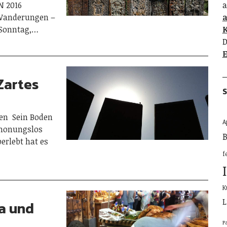
N 2016
a
 Wanderungen –
s Sonntag,…
K
D
E
Zartes
S
en Sein Boden
A
chonungslos
B
berlebt hat es
f
K
L
a und
P