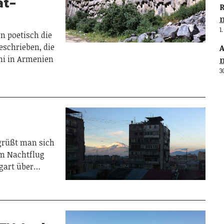
at-
R
1
n poetisch die
schrieben, die
A
ni in Armenien
3
!
egrüßt man sich
m Nachtflug
tgart über…