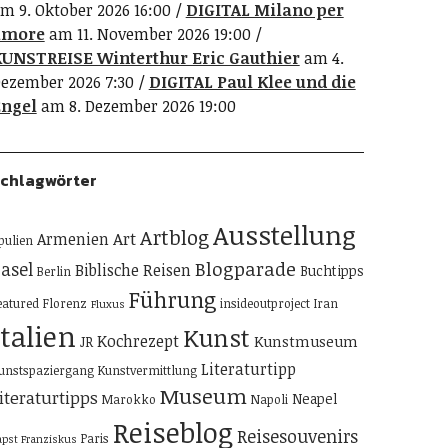
m 9. Oktober 2026 16:00
DIGITAL Milano per
amore
am 11. November 2026 19:00
UNSTREISE Winterthur Eric Gauthier
am 4.
ezember 2026 7:30
DIGITAL Paul Klee und die
ngel
am 8. Dezember 2026 19:00
chlagwörter
Ausstellung
Artblog
Art
Armenien
pulien
Blogparade
asel
Biblische Reisen
Buchtipps
Berlin
Führung
eatured
Florenz
insideoutproject
Iran
Fluxus
Italien
Kunst
Kochrezept
Kunstmuseum
JR
Literaturtipp
unstspaziergang
Kunstvermittlung
Museum
iteraturtipps
Neapel
Marokko
Napoli
Reiseblog
Reisesouvenirs
Paris
apst Franziskus