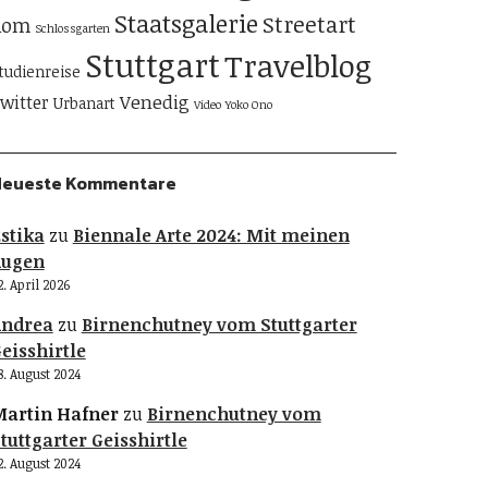
Staatsgalerie
Streetart
Rom
Schlossgarten
Stuttgart
Travelblog
tudienreise
Venedig
witter
Urbanart
Video
Yoko Ono
Neueste Kommentare
stika
zu
Biennale Arte 2024: Mit meinen
Augen
2. April 2026
Andrea
zu
Birnenchutney vom Stuttgarter
eisshirtle
8. August 2024
artin Hafner
zu
Birnenchutney vom
tuttgarter Geisshirtle
2. August 2024