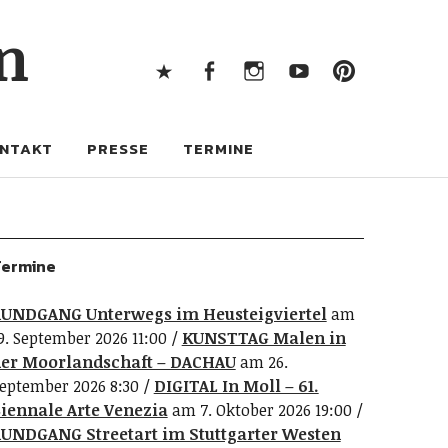
X
Facebook
Instagram
Youtube
Pintere
n
X
Facebook
Instagram
Youtube
Pinterest
NTAKT
PRESSE
TERMINE
ermine
UNDGANG Unterwegs im Heusteigviertel
am
9. September 2026 11:00
KUNSTTAG Malen in
er Moorlandschaft – DACHAU
am 26.
eptember 2026 8:30
DIGITAL In Moll – 61.
iennale Arte Venezia
am 7. Oktober 2026 19:00
UNDGANG Streetart im Stuttgarter Westen