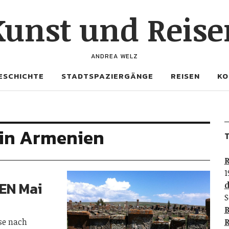
Kunst und Reise
ANDREA WELZ
ESCHICHTE
STADTSPAZIERGÄNGE
REISEN
KO
in Armenien
T
R
1
EN Mai
d
S
B
ise nach
R