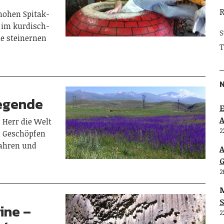
hohen Spitak-
 im kurdisch-
S
ie steinernen
T
Legende
E
 Herr die Welt
2
en Geschöpfen
Jahren und
G
2
M
S
ine –
2