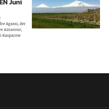
EN Juni
r
re Agassi, der
es Aznavour,
ri Kasparow