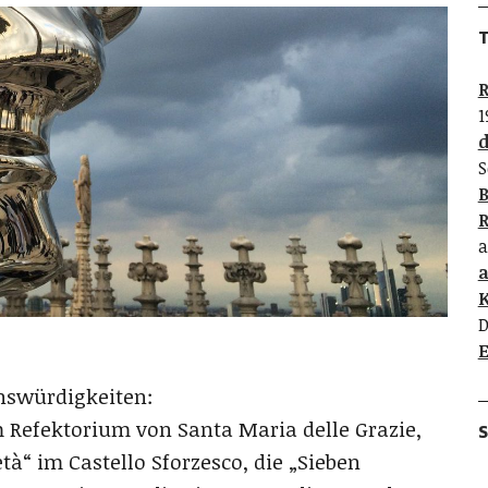
T
R
1
d
S
B
R
a
K
D
E
enswürdigkeiten:
 Refektorium von Santa Maria delle Grazie,
S
tà“ im Castello Sforzesco, die „Sieben