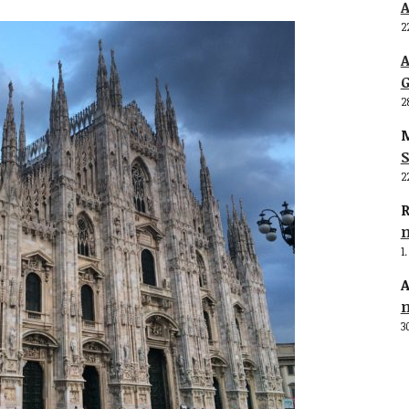
2
G
2
M
S
2
R
1
A
3