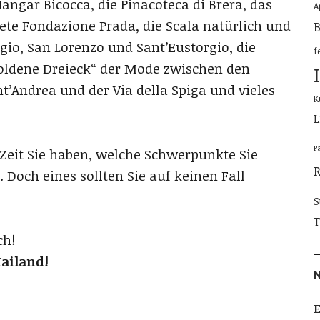
ngar Bicocca, die Pinacoteca di Brera, das
A
te Fondazione Prada, die Scala natürlich und
B
io, San Lorenzo und Sant’Eustorgio, die
f
„goldene Dreieck“ der Mode zwischen den
t’Andrea und der Via della Spiga und vieles
K
L
P
 Zeit Sie haben, welche Schwerpunkte Sie
Doch eines sollten Sie auf keinen Fall
S
T
ch!
ailand!
E