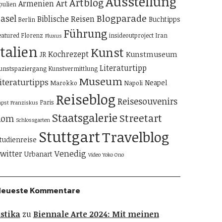
Ausstellung
Artblog
Art
Armenien
pulien
Blogparade
asel
Biblische Reisen
Buchtipps
Berlin
Führung
eatured
Florenz
insideoutproject
Iran
Fluxus
Italien
Kunst
Kochrezept
Kunstmuseum
JR
Literaturtipp
unstspaziergang
Kunstvermittlung
Museum
iteraturtipps
Neapel
Marokko
Napoli
Reiseblog
Reisesouvenirs
Paris
apst Franziskus
Staatsgalerie
Streetart
Rom
Schlossgarten
Stuttgart
Travelblog
tudienreise
Venedig
witter
Urbanart
Video
Yoko Ono
Neueste Kommentare
stika
zu
Biennale Arte 2024: Mit meinen