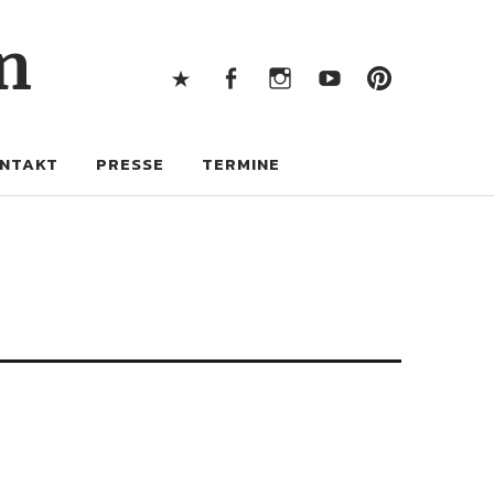
X
Facebook
Instagram
Youtube
Pintere
n
X
Facebook
Instagram
Youtube
Pinterest
NTAKT
PRESSE
TERMINE