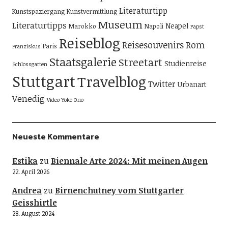
Literaturtipp
Kunstspaziergang
Kunstvermittlung
Museum
Literaturtipps
Neapel
Marokko
Napoli
Papst
Reiseblog
Reisesouvenirs
Rom
Paris
Franziskus
Staatsgalerie
Streetart
Studienreise
Schlossgarten
Stuttgart
Travelblog
Twitter
Urbanart
Venedig
Video
Yoko Ono
Neueste Kommentare
Estika
zu
Biennale Arte 2024: Mit meinen Augen
22. April 2026
Andrea
zu
Birnenchutney vom Stuttgarter
Geisshirtle
28. August 2024