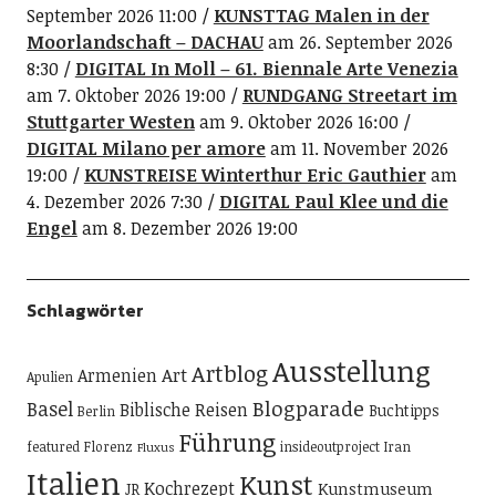
September 2026 11:00
KUNSTTAG Malen in der
Moorlandschaft – DACHAU
am 26. September 2026
8:30
DIGITAL In Moll – 61. Biennale Arte Venezia
am 7. Oktober 2026 19:00
RUNDGANG Streetart im
Stuttgarter Westen
am 9. Oktober 2026 16:00
DIGITAL Milano per amore
am 11. November 2026
19:00
KUNSTREISE Winterthur Eric Gauthier
am
4. Dezember 2026 7:30
DIGITAL Paul Klee und die
Engel
am 8. Dezember 2026 19:00
Schlagwörter
Ausstellung
Artblog
Art
Armenien
Apulien
Blogparade
Basel
Biblische Reisen
Buchtipps
Berlin
Führung
featured
Florenz
insideoutproject
Iran
Fluxus
Italien
Kunst
Kochrezept
Kunstmuseum
JR