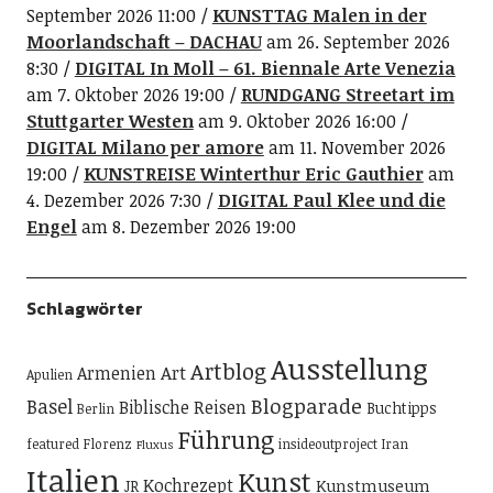
September 2026 11:00
KUNSTTAG Malen in der
Moorlandschaft – DACHAU
am 26. September 2026
8:30
DIGITAL In Moll – 61. Biennale Arte Venezia
am 7. Oktober 2026 19:00
RUNDGANG Streetart im
Stuttgarter Westen
am 9. Oktober 2026 16:00
DIGITAL Milano per amore
am 11. November 2026
19:00
KUNSTREISE Winterthur Eric Gauthier
am
4. Dezember 2026 7:30
DIGITAL Paul Klee und die
Engel
am 8. Dezember 2026 19:00
Schlagwörter
Ausstellung
Artblog
Art
Armenien
Apulien
Blogparade
Basel
Biblische Reisen
Buchtipps
Berlin
Führung
featured
Florenz
insideoutproject
Iran
Fluxus
Italien
Kunst
Kochrezept
Kunstmuseum
JR