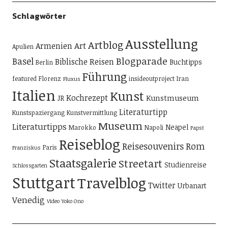
Schlagwörter
Ausstellung
Artblog
Art
Armenien
Apulien
Blogparade
Basel
Biblische Reisen
Buchtipps
Berlin
Führung
featured
Florenz
insideoutproject
Iran
Fluxus
Italien
Kunst
Kochrezept
Kunstmuseum
JR
Literaturtipp
Kunstspaziergang
Kunstvermittlung
Museum
Literaturtipps
Neapel
Marokko
Napoli
Papst
Reiseblog
Reisesouvenirs
Rom
Paris
Franziskus
Staatsgalerie
Streetart
Studienreise
Schlossgarten
Stuttgart
Travelblog
Twitter
Urbanart
Venedig
Video
Yoko Ono