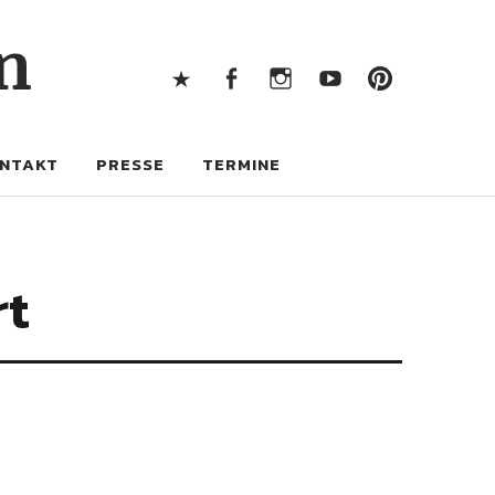
X
Facebook
Instagram
Youtube
Pintere
n
X
Facebook
Instagram
Youtube
Pinterest
NTAKT
PRESSE
TERMINE
rt