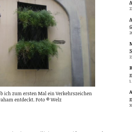
2
G
2
M
S
2
R
1
A
 hab ich zum ersten Mal ein Verkehrszeichen
raham entdeckt. Foto © Welz
3