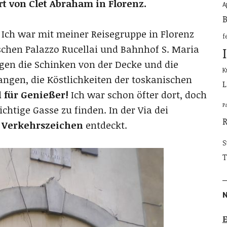
rt von Clet Abraham in Florenz.
A
B
. Ich war mit meiner Reisegruppe in Florenz
f
schen Palazzo Rucellai und Bahnhof S. Maria
en die Schinken von der Decke und die
K
angen, die Köstlichkeiten der toskanischen
L
 für Genießer!
Ich war schon öfter dort, doch
P
chtige Gasse zu finden. In der Via dei
s
Verkehrszeichen
entdeckt.
S
T
E