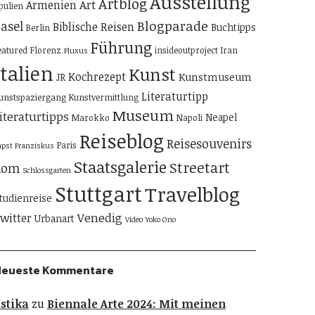
Ausstellung
Artblog
Art
Armenien
pulien
Blogparade
asel
Biblische Reisen
Buchtipps
Berlin
Führung
eatured
Florenz
insideoutproject
Iran
Fluxus
Italien
Kunst
Kochrezept
Kunstmuseum
JR
Literaturtipp
unstspaziergang
Kunstvermittlung
Museum
iteraturtipps
Neapel
Marokko
Napoli
Reiseblog
Reisesouvenirs
Paris
apst Franziskus
Staatsgalerie
Streetart
Rom
Schlossgarten
Stuttgart
Travelblog
tudienreise
Venedig
witter
Urbanart
Video
Yoko Ono
Neueste Kommentare
stika
zu
Biennale Arte 2024: Mit meinen