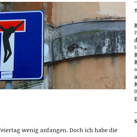
T
R
1
d
S
B
R
a
K
D
E
S
Feiertag wenig anfangen. Doch ich habe die