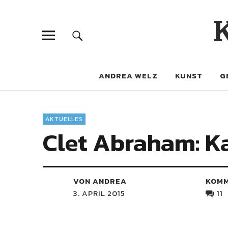
ANDREA WELZ
KUNST
G
AKTUELLES
Clet Abraham: Ka
VON ANDREA
KOM
3. APRIL 2015
11