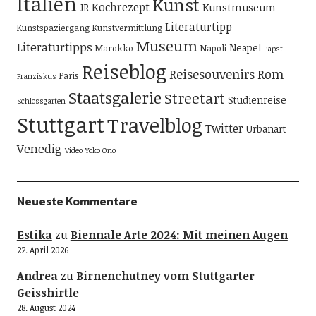
Italien
Kunst
Kochrezept
Kunstmuseum
JR
Literaturtipp
Kunstspaziergang
Kunstvermittlung
Museum
Literaturtipps
Neapel
Marokko
Napoli
Papst
Reiseblog
Reisesouvenirs
Rom
Paris
Franziskus
Staatsgalerie
Streetart
Studienreise
Schlossgarten
Stuttgart
Travelblog
Twitter
Urbanart
Venedig
Video
Yoko Ono
Neueste Kommentare
Estika
zu
Biennale Arte 2024: Mit meinen Augen
22. April 2026
Andrea
zu
Birnenchutney vom Stuttgarter
Geisshirtle
28. August 2024