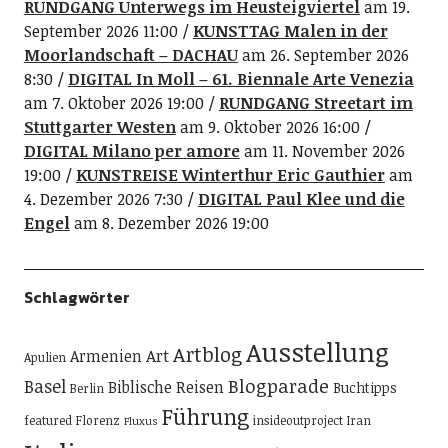
RUNDGANG Unterwegs im Heusteigviertel
am 19.
September 2026 11:00
KUNSTTAG Malen in der
Moorlandschaft – DACHAU
am 26. September 2026
8:30
DIGITAL In Moll – 61. Biennale Arte Venezia
am 7. Oktober 2026 19:00
RUNDGANG Streetart im
Stuttgarter Westen
am 9. Oktober 2026 16:00
DIGITAL Milano per amore
am 11. November 2026
19:00
KUNSTREISE Winterthur Eric Gauthier
am
4. Dezember 2026 7:30
DIGITAL Paul Klee und die
Engel
am 8. Dezember 2026 19:00
Schlagwörter
Ausstellung
Artblog
Art
Armenien
Apulien
Blogparade
Basel
Biblische Reisen
Buchtipps
Berlin
Führung
featured
Florenz
insideoutproject
Iran
Fluxus