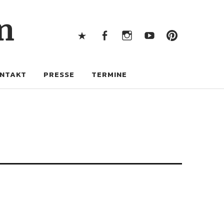
X
Facebook
Instagram
Youtube
Pintere
n
X
Facebook
Instagram
Youtube
Pinterest
NTAKT
PRESSE
TERMINE