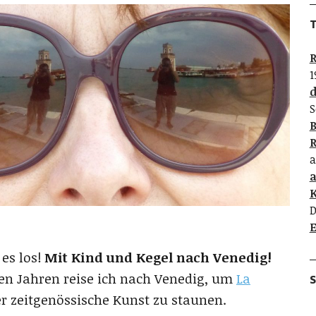
T
R
1
d
S
B
R
a
K
D
E
 es los!
Mit Kind und Kegel nach Venedig!
elen Jahren reise ich nach Venedig, um
La
S
 zeitgenössische Kunst zu staunen.