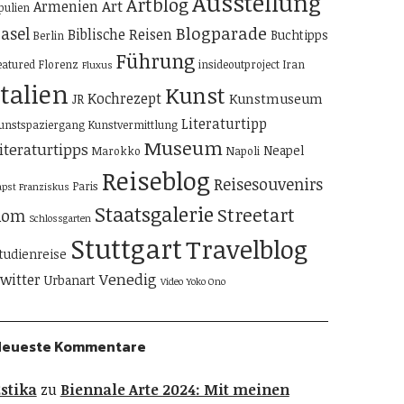
Ausstellung
Artblog
Art
Armenien
pulien
Blogparade
asel
Biblische Reisen
Buchtipps
Berlin
Führung
eatured
Florenz
insideoutproject
Iran
Fluxus
Italien
Kunst
Kochrezept
Kunstmuseum
JR
Literaturtipp
unstspaziergang
Kunstvermittlung
Museum
iteraturtipps
Neapel
Marokko
Napoli
Reiseblog
Reisesouvenirs
Paris
apst Franziskus
Staatsgalerie
Streetart
Rom
Schlossgarten
Stuttgart
Travelblog
tudienreise
Venedig
witter
Urbanart
Video
Yoko Ono
Neueste Kommentare
stika
zu
Biennale Arte 2024: Mit meinen