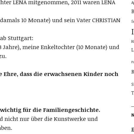
ochter LENA mitgenommen, 2011 waren LENA
A
B
(damals 10 Monate) und sein Vater CHRISTIAN
f
ab Stuttgart:
K
 Jahre), meine Enkeltochter (10 Monate) und
L
zu.
P
ne Ehre, dass die erwachsenen Kinder noch
S
T
ichtig für die Familiengeschichte.
nd nicht nur über die Kunstwerke und
aben.
E