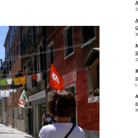
2
G
2
M
S
2
R
1
A
3