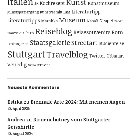
Italien
Kunst
Kochrezept
Kunstmuseum
JR
Literaturtipp
Kunstspaziergang
Kunstvermittlung
Museum
Literaturtipps
Neapel
Marokko
Napoli
Papst
Reiseblog
Reisesouvenirs
Rom
Paris
Franziskus
Staatsgalerie
Streetart
Studienreise
Schlossgarten
Stuttgart
Travelblog
Twitter
Urbanart
Venedig
Video
Yoko Ono
Neueste Kommentare
Estika
zu
Biennale Arte 2024: Mit meinen Augen
22. April 2026
Andrea
zu
Birnenchutney vom Stuttgarter
Geisshirtle
28. August 2024