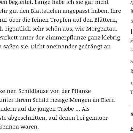
en begleitet. Lange habe ich sie gar nicht
A
ehr gut den Blattstielen angepasst haben. Ihre
B
ur über die feinen Tropfen auf den Blättern,
f
ah eigentlich sehr schön aus, wie Morgentau.
Parkett unter der Zimmerpflanze ganz klebrig
K
a saßen sie. Dicht aneinander gedrängt an
L
P
S
zelnen Schildläuse von der Pflanze
T
unter ihrem Schild riesige Mengen an Eiern
ndern auf die jungen Triebe … Als
te abgeschnitten, auf denen bei genauer
rkennen waren.
E