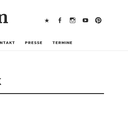
X
Facebook
Instagram
Youtube
Pintere
n
X
Facebook
Instagram
Youtube
Pinterest
NTAKT
PRESSE
TERMINE
k