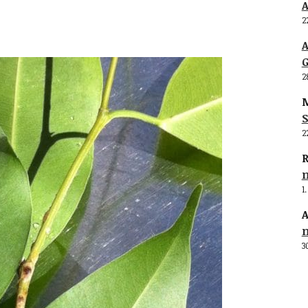
2
G
2
M
S
2
R
1
A
3