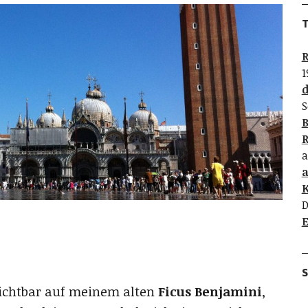
T
R
1
d
S
B
R
a
K
D
E
S
nsichtbar auf meinem alten
Ficus Benjamini
,