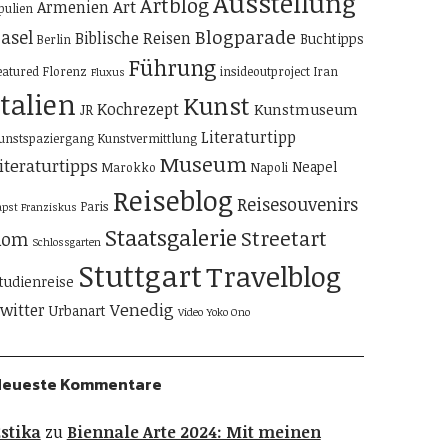
Ausstellung
Artblog
Art
Armenien
pulien
Blogparade
asel
Biblische Reisen
Buchtipps
Berlin
Führung
eatured
Florenz
insideoutproject
Iran
Fluxus
Italien
Kunst
Kochrezept
Kunstmuseum
JR
Literaturtipp
unstspaziergang
Kunstvermittlung
Museum
iteraturtipps
Neapel
Marokko
Napoli
Reiseblog
Reisesouvenirs
Paris
apst Franziskus
Staatsgalerie
Streetart
Rom
Schlossgarten
Stuttgart
Travelblog
tudienreise
Venedig
witter
Urbanart
Video
Yoko Ono
Neueste Kommentare
stika
zu
Biennale Arte 2024: Mit meinen