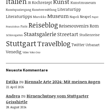
Italien
Kunst
Kochrezept
Kunstmuseum
JR
Literaturtipp
Kunstspaziergang
Kunstvermittlung
Museum
Literaturtipps
Neapel
Marokko
Napoli
Papst
Reiseblog
Reisesouvenirs
Rom
Paris
Franziskus
Staatsgalerie
Streetart
Studienreise
Schlossgarten
Stuttgart
Travelblog
Twitter
Urbanart
Venedig
Video
Yoko Ono
Neueste Kommentare
Estika
zu
Biennale Arte 2024: Mit meinen Augen
22. April 2026
Andrea
zu
Birnenchutney vom Stuttgarter
Geisshirtle
28. August 2024