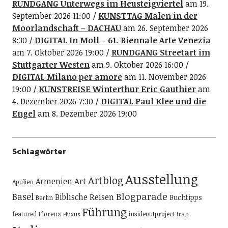
RUNDGANG Unterwegs im Heusteigviertel
am 19.
September 2026 11:00
KUNSTTAG Malen in der
Moorlandschaft – DACHAU
am 26. September 2026
8:30
DIGITAL In Moll – 61. Biennale Arte Venezia
am 7. Oktober 2026 19:00
RUNDGANG Streetart im
Stuttgarter Westen
am 9. Oktober 2026 16:00
DIGITAL Milano per amore
am 11. November 2026
19:00
KUNSTREISE Winterthur Eric Gauthier
am
4. Dezember 2026 7:30
DIGITAL Paul Klee und die
Engel
am 8. Dezember 2026 19:00
Schlagwörter
Ausstellung
Artblog
Art
Armenien
Apulien
Blogparade
Basel
Biblische Reisen
Buchtipps
Berlin
Führung
featured
Florenz
insideoutproject
Iran
Fluxus