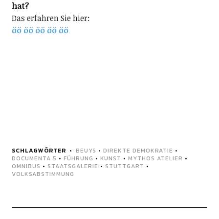
hat?
Das erfahren Sie hier:
öö öö öö öö öö
SCHLAGWÖRTER
BEUYS
•
DIREKTE DEMOKRATIE
•
DOCUMENTA 5
•
FÜHRUNG
•
KUNST
•
MYTHOS ATELIER
•
OMNIBUS
•
STAATSGALERIE
•
STUTTGART
•
VOLKSABSTIMMUNG