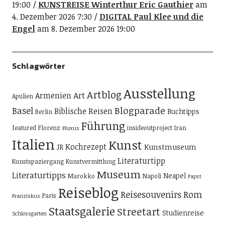
19:00
KUNSTREISE Winterthur Eric Gauthier
am
4. Dezember 2026 7:30
DIGITAL Paul Klee und die
Engel
am 8. Dezember 2026 19:00
Schlagwörter
Ausstellung
Artblog
Art
Armenien
Apulien
Blogparade
Basel
Biblische Reisen
Buchtipps
Berlin
Führung
featured
Florenz
insideoutproject
Iran
Fluxus
Italien
Kunst
Kochrezept
Kunstmuseum
JR
Literaturtipp
Kunstspaziergang
Kunstvermittlung
Museum
Literaturtipps
Neapel
Marokko
Napoli
Papst
Reiseblog
Reisesouvenirs
Rom
Paris
Franziskus
Staatsgalerie
Streetart
Studienreise
Schlossgarten