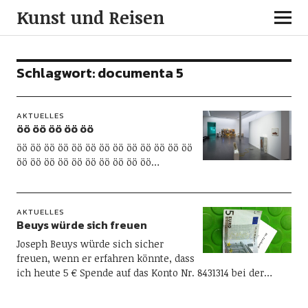
Kunst und Reisen
Schlagwort:
documenta 5
AKTUELLES
öö öö öö öö öö
öö öö öö öö öö öö öö öö öö öö öö öö öö
öö öö öö öö öö öö öö öö öö öö…
AKTUELLES
Beuys würde sich freuen
Joseph Beuys würde sich sicher
freuen, wenn er erfahren könnte, dass
ich heute 5 € Spende auf das Konto Nr. 8431314 bei der…