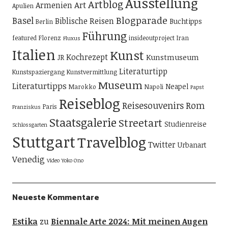
Ausstellung
Artblog
Art
Armenien
Apulien
Blogparade
Basel
Biblische Reisen
Buchtipps
Berlin
Führung
featured
Florenz
insideoutproject
Iran
Fluxus
Italien
Kunst
Kochrezept
Kunstmuseum
JR
Literaturtipp
Kunstspaziergang
Kunstvermittlung
Museum
Literaturtipps
Neapel
Marokko
Napoli
Papst
Reiseblog
Reisesouvenirs
Rom
Paris
Franziskus
Staatsgalerie
Streetart
Studienreise
Schlossgarten
Stuttgart
Travelblog
Twitter
Urbanart
Venedig
Video
Yoko Ono
Neueste Kommentare
Estika
zu
Biennale Arte 2024: Mit meinen Augen