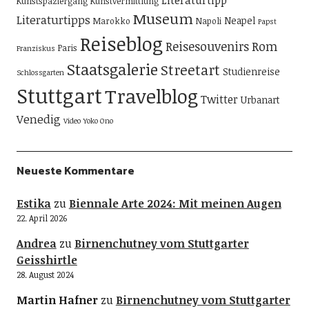
Literaturtipp
Kunstspaziergang
Kunstvermittlung
Museum
Literaturtipps
Neapel
Marokko
Napoli
Papst
Reiseblog
Reisesouvenirs
Rom
Paris
Franziskus
Staatsgalerie
Streetart
Studienreise
Schlossgarten
Stuttgart
Travelblog
Twitter
Urbanart
Venedig
Video
Yoko Ono
Neueste Kommentare
Estika
zu
Biennale Arte 2024: Mit meinen Augen
22. April 2026
Andrea
zu
Birnenchutney vom Stuttgarter
Geisshirtle
28. August 2024
Martin Hafner
zu
Birnenchutney vom Stuttgarter