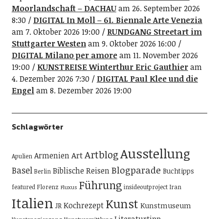
Moorlandschaft – DACHAU
am 26. September 2026
8:30
DIGITAL In Moll – 61. Biennale Arte Venezia
am 7. Oktober 2026 19:00
RUNDGANG Streetart im
Stuttgarter Westen
am 9. Oktober 2026 16:00
DIGITAL Milano per amore
am 11. November 2026
19:00
KUNSTREISE Winterthur Eric Gauthier
am
4. Dezember 2026 7:30
DIGITAL Paul Klee und die
Engel
am 8. Dezember 2026 19:00
Schlagwörter
Ausstellung
Artblog
Art
Armenien
Apulien
Blogparade
Basel
Biblische Reisen
Buchtipps
Berlin
Führung
featured
Florenz
insideoutproject
Iran
Fluxus
Italien
Kunst
Kochrezept
Kunstmuseum
JR