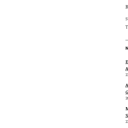
S
T
E
2
G
2
M
S
2