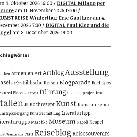
m 9. Oktober 2026 16:00
DIGITAL Milano per
amore
am 11. November 2026 19:00
UNSTREISE Winterthur Eric Gauthier
am 4.
ezember 2026 7:30
DIGITAL Paul Klee und die
ngel
am 8. Dezember 2026 19:00
chlagwörter
Ausstellung
Artblog
Art
Armenien
pulien
Blogparade
asel
Biblische Reisen
Buchtipps
Berlin
Führung
eatured
Florenz
insideoutproject
Iran
Fluxus
Italien
Kunst
Kochrezept
Kunstmuseum
JR
Literaturtipp
unstspaziergang
Kunstvermittlung
Museum
iteraturtipps
Neapel
Marokko
Napoli
Reiseblog
Reisesouvenirs
Paris
apst Franziskus