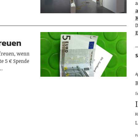
a
K
D
E
freuen
 freuen, wenn
S
te 5 € Spende
r…
A
B
f
K
L
P