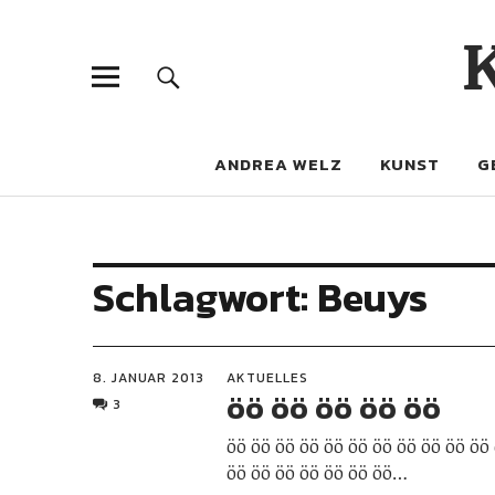
ANDREA WELZ
KUNST
G
Schlagwort:
Beuys
8. JANUAR 2013
AKTUELLES
öö öö öö öö öö
3
öö öö öö öö öö öö öö öö öö öö öö
öö öö öö öö öö öö öö…