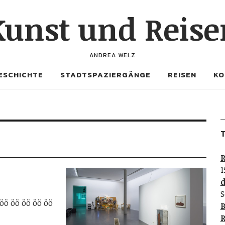
Kunst und Reise
ANDREA WELZ
ESCHICHTE
STADTSPAZIERGÄNGE
REISEN
KO
T
R
1
d
S
 öö öö öö öö öö
B
R