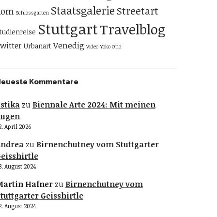
Staatsgalerie
Streetart
Rom
Schlossgarten
Stuttgart
Travelblog
tudienreise
Venedig
witter
Urbanart
Video
Yoko Ono
Neueste Kommentare
stika
zu
Biennale Arte 2024: Mit meinen
Augen
2. April 2026
Andrea
zu
Birnenchutney vom Stuttgarter
eisshirtle
8. August 2024
artin Hafner
zu
Birnenchutney vom
tuttgarter Geisshirtle
2. August 2024