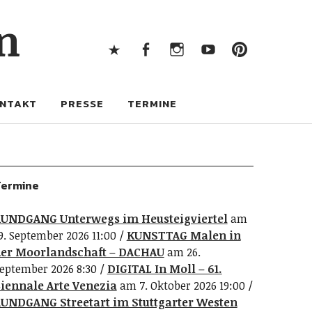
X
Facebook
Instagram
Youtube
Pintere
n
X
Facebook
Instagram
Youtube
Pinterest
NTAKT
PRESSE
TERMINE
ermine
UNDGANG Unterwegs im Heusteigviertel
am
9. September 2026 11:00
KUNSTTAG Malen in
er Moorlandschaft – DACHAU
am 26.
eptember 2026 8:30
DIGITAL In Moll – 61.
iennale Arte Venezia
am 7. Oktober 2026 19:00
UNDGANG Streetart im Stuttgarter Westen