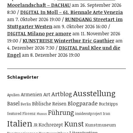
Moorlandschaft – DACHAU
am 26. September 2026
8:30
DIGITAL In Moll – 61. Biennale Arte Venezia
am 7. Oktober 2026 19:00
RUNDGANG Streetart im
Stuttgarter Westen
am 9. Oktober 2026 16:00
DIGITAL Milano per amore
am 11. November 2026
19:00
KUNSTREISE Winterthur Eric Gauthier
am
4. Dezember 2026 7:30
DIGITAL Paul Klee und die
Engel
am 8. Dezember 2026 19:00
Schlagwörter
Ausstellung
Artblog
Art
Armenien
Apulien
Blogparade
Basel
Biblische Reisen
Buchtipps
Berlin
Führung
featured
Florenz
insideoutproject
Iran
Fluxus
Italien
Kunst
Kochrezept
Kunstmuseum
JR