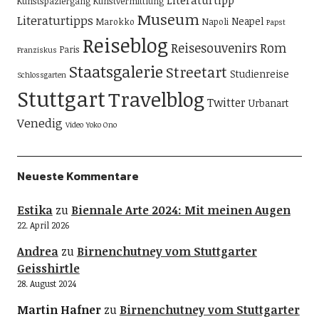
Literaturtipp
Kunstspaziergang
Kunstvermittlung
Museum
Literaturtipps
Neapel
Marokko
Napoli
Papst
Reiseblog
Reisesouvenirs
Rom
Paris
Franziskus
Staatsgalerie
Streetart
Studienreise
Schlossgarten
Stuttgart
Travelblog
Twitter
Urbanart
Venedig
Video
Yoko Ono
Neueste Kommentare
Estika
zu
Biennale Arte 2024: Mit meinen Augen
22. April 2026
Andrea
zu
Birnenchutney vom Stuttgarter
Geisshirtle
28. August 2024
Martin Hafner
zu
Birnenchutney vom Stuttgarter