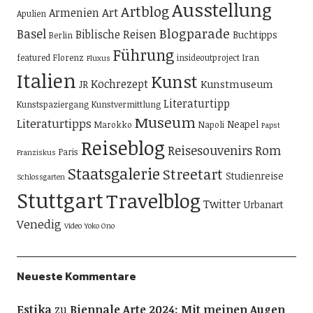
Ausstellung
Artblog
Art
Armenien
Apulien
Blogparade
Basel
Biblische Reisen
Buchtipps
Berlin
Führung
featured
Florenz
insideoutproject
Iran
Fluxus
Italien
Kunst
Kochrezept
Kunstmuseum
JR
Literaturtipp
Kunstspaziergang
Kunstvermittlung
Museum
Literaturtipps
Neapel
Marokko
Napoli
Papst
Reiseblog
Reisesouvenirs
Rom
Paris
Franziskus
Staatsgalerie
Streetart
Studienreise
Schlossgarten
Stuttgart
Travelblog
Twitter
Urbanart
Venedig
Video
Yoko Ono
Neueste Kommentare
Estika
zu
Biennale Arte 2024: Mit meinen Augen