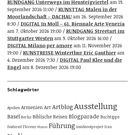
RUNDGANG Unterwegs im Heusteigviertel
am 19.
September 2026 11:00
KUNSTTAG Malen in der
Moorlandschaft – DACHAU
am 26. September 2026
8:30
DIGITAL In Moll – 61. Biennale Arte Venezia
am 7. Oktober 2026 19:00
RUNDGANG Streetart im
Stuttgarter Westen
am 9. Oktober 2026 16:00
DIGITAL Milano per amore
am 11. November 2026
19:00
KUNSTREISE Winterthur Eric Gauthier
am
4. Dezember 2026 7:30
DIGITAL Paul Klee und die
Engel
am 8. Dezember 2026 19:00
Schlagwörter
Ausstellung
Artblog
Art
Armenien
Apulien
Blogparade
Basel
Biblische Reisen
Buchtipps
Berlin
Führung
featured
Florenz
insideoutproject
Iran
Fluxus