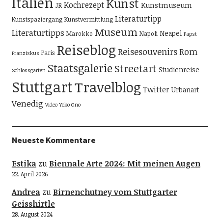
Italien
Kunst
Kochrezept
Kunstmuseum
JR
Literaturtipp
Kunstspaziergang
Kunstvermittlung
Museum
Literaturtipps
Neapel
Marokko
Napoli
Papst
Reiseblog
Reisesouvenirs
Rom
Paris
Franziskus
Staatsgalerie
Streetart
Studienreise
Schlossgarten
Stuttgart
Travelblog
Twitter
Urbanart
Venedig
Video
Yoko Ono
Neueste Kommentare
Estika
zu
Biennale Arte 2024: Mit meinen Augen
22. April 2026
Andrea
zu
Birnenchutney vom Stuttgarter
Geisshirtle
28. August 2024