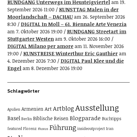
RUNDGANG Unterwegs im Heusteigviertel
am 19.
September 2026 11:00
KUNSTTAG Malen in der
Moorlandschaft – DACHAU
am 26. September 2026
8:30
DIGITAL In Moll – 61. Biennale Arte Venezia
am 7. Oktober 2026 19:00
RUNDGANG Streetart im
Stuttgarter Westen
am 9. Oktober 2026 16:00
DIGITAL Milano per amore
am 11. November 2026
19:00
KUNSTREISE Winterthur Eric Gauthier
am
4. Dezember 2026 7:30
DIGITAL Paul Klee und die
Engel
am 8. Dezember 2026 19:00
Schlagwörter
Ausstellung
Artblog
Art
Armenien
Apulien
Blogparade
Basel
Biblische Reisen
Buchtipps
Berlin
Führung
featured
Florenz
insideoutproject
Iran
Fluxus