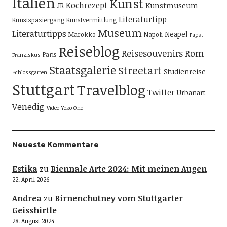
Italien
Kunst
Kochrezept
Kunstmuseum
JR
Literaturtipp
Kunstspaziergang
Kunstvermittlung
Museum
Literaturtipps
Neapel
Marokko
Napoli
Papst
Reiseblog
Reisesouvenirs
Rom
Paris
Franziskus
Staatsgalerie
Streetart
Studienreise
Schlossgarten
Stuttgart
Travelblog
Twitter
Urbanart
Venedig
Video
Yoko Ono
Neueste Kommentare
Estika
zu
Biennale Arte 2024: Mit meinen Augen
22. April 2026
Andrea
zu
Birnenchutney vom Stuttgarter
Geisshirtle
28. August 2024