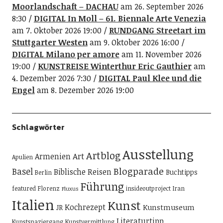
Moorlandschaft – DACHAU
am 26. September 2026
8:30
DIGITAL In Moll – 61. Biennale Arte Venezia
am 7. Oktober 2026 19:00
RUNDGANG Streetart im
Stuttgarter Westen
am 9. Oktober 2026 16:00
DIGITAL Milano per amore
am 11. November 2026
19:00
KUNSTREISE Winterthur Eric Gauthier
am
4. Dezember 2026 7:30
DIGITAL Paul Klee und die
Engel
am 8. Dezember 2026 19:00
Schlagwörter
Ausstellung
Artblog
Art
Armenien
Apulien
Blogparade
Basel
Biblische Reisen
Buchtipps
Berlin
Führung
featured
Florenz
insideoutproject
Iran
Fluxus
Italien
Kunst
Kochrezept
Kunstmuseum
JR
Literaturtipp
Kunstspaziergang
Kunstvermittlung