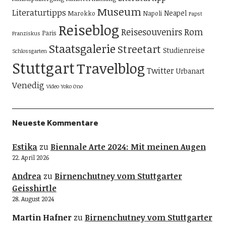
Museum
Literaturtipps
Neapel
Marokko
Napoli
Papst
Reiseblog
Reisesouvenirs
Rom
Paris
Franziskus
Staatsgalerie
Streetart
Studienreise
Schlossgarten
Stuttgart
Travelblog
Twitter
Urbanart
Venedig
Video
Yoko Ono
Neueste Kommentare
Estika
zu
Biennale Arte 2024: Mit meinen Augen
22. April 2026
Andrea
zu
Birnenchutney vom Stuttgarter
Geisshirtle
28. August 2024
Martin Hafner
zu
Birnenchutney vom Stuttgarter