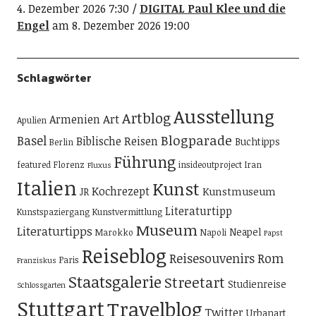
4. Dezember 2026 7:30
DIGITAL Paul Klee und die
Engel
am 8. Dezember 2026 19:00
Schlagwörter
Ausstellung
Artblog
Art
Armenien
Apulien
Blogparade
Basel
Biblische Reisen
Buchtipps
Berlin
Führung
featured
Florenz
insideoutproject
Iran
Fluxus
Italien
Kunst
Kochrezept
Kunstmuseum
JR
Literaturtipp
Kunstspaziergang
Kunstvermittlung
Museum
Literaturtipps
Neapel
Marokko
Napoli
Papst
Reiseblog
Reisesouvenirs
Rom
Paris
Franziskus
Staatsgalerie
Streetart
Studienreise
Schlossgarten
Stuttgart
Travelblog
Twitter
Urbanart