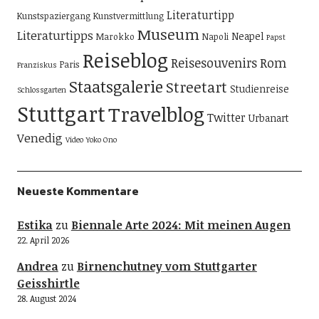
Literaturtipp
Kunstspaziergang
Kunstvermittlung
Museum
Literaturtipps
Neapel
Marokko
Napoli
Papst
Reiseblog
Reisesouvenirs
Rom
Paris
Franziskus
Staatsgalerie
Streetart
Studienreise
Schlossgarten
Stuttgart
Travelblog
Twitter
Urbanart
Venedig
Video
Yoko Ono
Neueste Kommentare
Estika
zu
Biennale Arte 2024: Mit meinen Augen
22. April 2026
Andrea
zu
Birnenchutney vom Stuttgarter
Geisshirtle
28. August 2024