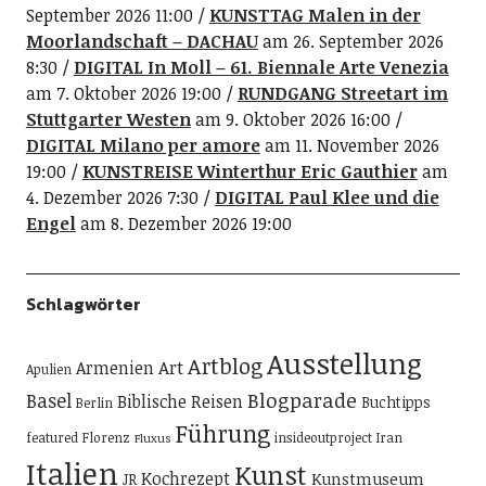
September 2026 11:00
KUNSTTAG Malen in der
Moorlandschaft – DACHAU
am 26. September 2026
8:30
DIGITAL In Moll – 61. Biennale Arte Venezia
am 7. Oktober 2026 19:00
RUNDGANG Streetart im
Stuttgarter Westen
am 9. Oktober 2026 16:00
DIGITAL Milano per amore
am 11. November 2026
19:00
KUNSTREISE Winterthur Eric Gauthier
am
4. Dezember 2026 7:30
DIGITAL Paul Klee und die
Engel
am 8. Dezember 2026 19:00
Schlagwörter
Ausstellung
Artblog
Art
Armenien
Apulien
Blogparade
Basel
Biblische Reisen
Buchtipps
Berlin
Führung
featured
Florenz
insideoutproject
Iran
Fluxus
Italien
Kunst
Kochrezept
Kunstmuseum
JR