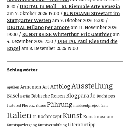
8:30
DIGITAL In Moll – 61. Biennale Arte Venezia
am 7. Oktober 2026 19:00
RUNDGANG Streetart im
Stuttgarter Westen
am 9. Oktober 2026 16:00
DIGITAL Milano per amore
am 11. November 2026
19:00
KUNSTREISE Winterthur Eric Gauthier
am
4. Dezember 2026 7:30
DIGITAL Paul Klee und die
Engel
am 8. Dezember 2026 19:00
Schlagwörter
Ausstellung
Artblog
Art
Armenien
Apulien
Blogparade
Basel
Biblische Reisen
Buchtipps
Berlin
Führung
featured
Florenz
insideoutproject
Iran
Fluxus
Italien
Kunst
Kochrezept
Kunstmuseum
JR
Literaturtipp
Kunstspaziergang
Kunstvermittlung