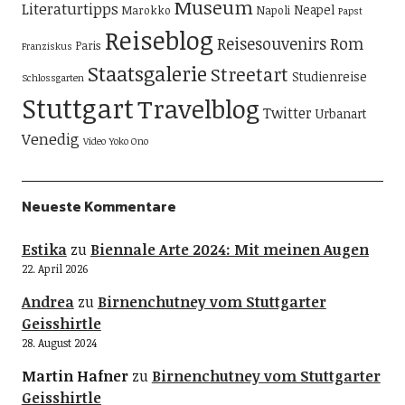
Museum
Literaturtipps
Neapel
Marokko
Napoli
Papst
Reiseblog
Reisesouvenirs
Rom
Paris
Franziskus
Staatsgalerie
Streetart
Studienreise
Schlossgarten
Stuttgart
Travelblog
Twitter
Urbanart
Venedig
Video
Yoko Ono
Neueste Kommentare
Estika
zu
Biennale Arte 2024: Mit meinen Augen
22. April 2026
Andrea
zu
Birnenchutney vom Stuttgarter
Geisshirtle
28. August 2024
Martin Hafner
zu
Birnenchutney vom Stuttgarter
Geisshirtle