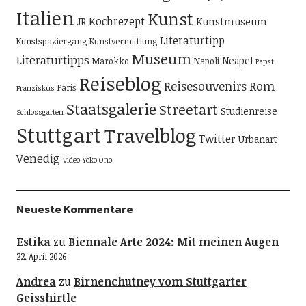
Italien
Kunst
Kochrezept
Kunstmuseum
JR
Literaturtipp
Kunstspaziergang
Kunstvermittlung
Museum
Literaturtipps
Neapel
Marokko
Napoli
Papst
Reiseblog
Reisesouvenirs
Rom
Paris
Franziskus
Staatsgalerie
Streetart
Studienreise
Schlossgarten
Stuttgart
Travelblog
Twitter
Urbanart
Venedig
Video
Yoko Ono
Neueste Kommentare
Estika
zu
Biennale Arte 2024: Mit meinen Augen
22. April 2026
Andrea
zu
Birnenchutney vom Stuttgarter
Geisshirtle