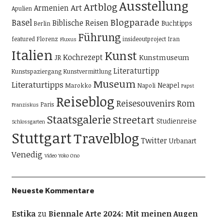
Ausstellung
Artblog
Art
Armenien
Apulien
Blogparade
Basel
Biblische Reisen
Buchtipps
Berlin
Führung
featured
Florenz
insideoutproject
Iran
Fluxus
Italien
Kunst
Kochrezept
Kunstmuseum
JR
Literaturtipp
Kunstspaziergang
Kunstvermittlung
Museum
Literaturtipps
Neapel
Marokko
Napoli
Papst
Reiseblog
Reisesouvenirs
Rom
Paris
Franziskus
Staatsgalerie
Streetart
Studienreise
Schlossgarten
Stuttgart
Travelblog
Twitter
Urbanart
Venedig
Video
Yoko Ono
Neueste Kommentare
Estika
zu
Biennale Arte 2024: Mit meinen Augen