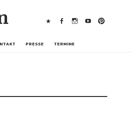
X
Facebook
Instagram
Youtube
Pintere
n
X
Facebook
Instagram
Youtube
Pinterest
NTAKT
PRESSE
TERMINE