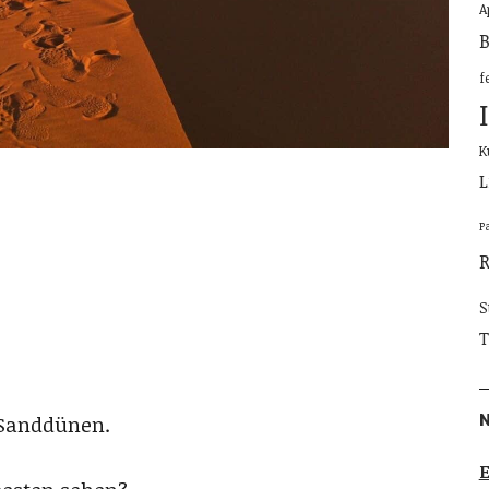
A
B
f
K
L
P
S
T
e Sanddünen.
E