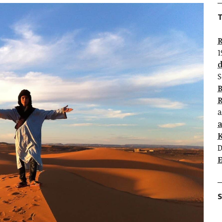
T
R
1
d
S
B
R
a
K
D
E
S