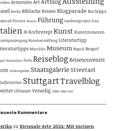
Ausstellung
Artblog
Art
Armenien
pulien
Blogparade
asel
Biblische Reisen
Buchtipps
Berlin
Führung
eatured
Florenz
insideoutproject
Iran
Fluxus
Italien
Kunst
Kochrezept
Kunstmuseum
JR
Literaturtipp
unstspaziergang
Kunstvermittlung
Museum
iteraturtipps
Neapel
Marokko
Napoli
Reiseblog
Reisesouvenirs
Paris
apst Franziskus
Staatsgalerie
Streetart
Rom
Schlossgarten
Stuttgart
Travelblog
tudienreise
Venedig
witter
Urbanart
Video
Yoko Ono
Neueste Kommentare
stika
zu
Biennale Arte 2024: Mit meinen