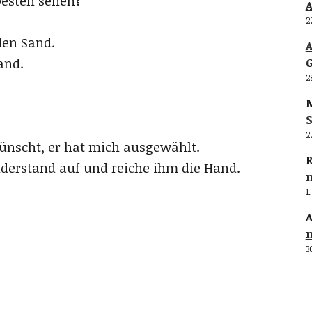
esten sehen?
2
den Sand.
and.
G
2
M
S
2
ünscht, er hat mich ausgewählt.
R
derstand auf und reiche ihm die Hand.
.
1
A
3