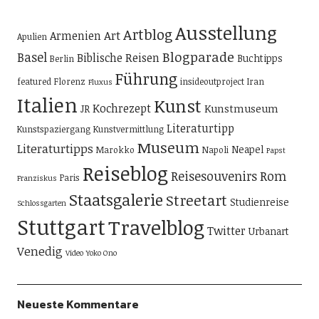
Ausstellung
Artblog
Art
Armenien
Apulien
Blogparade
Basel
Biblische Reisen
Buchtipps
Berlin
Führung
featured
Florenz
insideoutproject
Iran
Fluxus
Italien
Kunst
Kochrezept
Kunstmuseum
JR
Literaturtipp
Kunstspaziergang
Kunstvermittlung
Museum
Literaturtipps
Neapel
Marokko
Napoli
Papst
Reiseblog
Reisesouvenirs
Rom
Paris
Franziskus
Staatsgalerie
Streetart
Studienreise
Schlossgarten
Stuttgart
Travelblog
Twitter
Urbanart
Venedig
Video
Yoko Ono
Neueste Kommentare