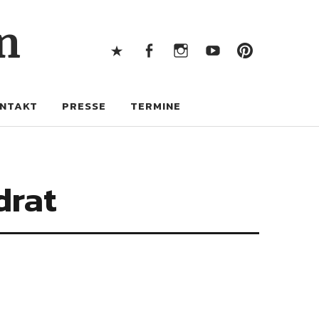
X
Facebook
Instagram
Youtube
Pintere
n
X
Facebook
Instagram
Youtube
Pinterest
NTAKT
PRESSE
TERMINE
drat