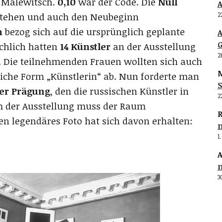
r Malewitsch.
0,10
war der Code. Die
Null
t stehen und auch den Neubeginn
2
n
bezog sich auf die ursprünglich geplante
G
chlich hatten
14 Künstler
an der Ausstellung
2
. Die teilnehmenden Frauen wollten sich auch
M
liche Form „Künstlerin“ ab. Nun forderte man
S
her Prägung
, den die russischen Künstler in
2
m der Ausstellung muss der Raum
R
n legendäres Foto hat sich davon erhalten:
1
A
3