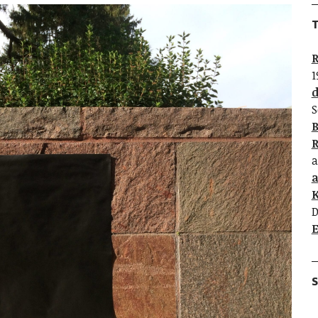
T
R
1
d
S
B
R
a
K
D
E
S