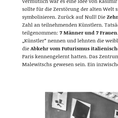
Vermutlich war es eine Idee von Kasimi
sollte für die Zerstörung der alten Wel
symbolisieren. Zurück auf Null! Die
Zeh
Zahl an teilnehmenden Künstlern. Tatsä
teilgenommen:
7 Männer und 7 Frauen
„Künstler“ nennen und lehnten die weib
die
Abkehr vom Futurismus italienisc
Paris kennengelernt hatten. Das Zentru
Malewitschs gewesen sein. Ein inzwische