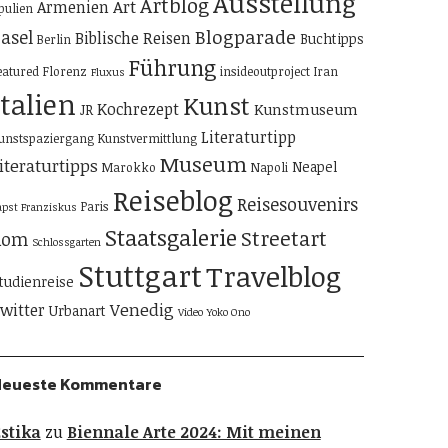
Ausstellung
Artblog
Art
Armenien
pulien
Blogparade
asel
Biblische Reisen
Buchtipps
Berlin
Führung
eatured
Florenz
insideoutproject
Iran
Fluxus
Italien
Kunst
Kochrezept
Kunstmuseum
JR
Literaturtipp
unstspaziergang
Kunstvermittlung
Museum
iteraturtipps
Neapel
Marokko
Napoli
Reiseblog
Reisesouvenirs
Paris
apst Franziskus
Staatsgalerie
Streetart
Rom
Schlossgarten
Stuttgart
Travelblog
tudienreise
Venedig
witter
Urbanart
Video
Yoko Ono
Neueste Kommentare
stika
zu
Biennale Arte 2024: Mit meinen