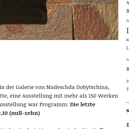
A
B
f
K
L
P
S
 in der Galerie von Nadeschda Dobytschina,
T
atte, eine Ausstellung mit mehr als 150 Werken
r Ausstellung war Programm:
Die letzte
,10 (null-zehn)
E