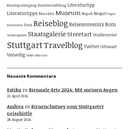
Literaturtipp
Kunstspaziergang
Kunstvermittlung
Museum
Literaturtipps
Neapel
Marokko
Napoli
Papst
Reiseblog
Reisesouvenirs
Rom
Paris
Franziskus
Staatsgalerie
Streetart
Studienreise
Schlossgarten
Stuttgart
Travelblog
Twitter
Urbanart
Venedig
Video
Yoko Ono
Neueste Kommentare
Estika
zu
Biennale Arte 2024: Mit meinen Augen
22. April 2026
Andrea
zu
Birnenchutney vom Stuttgarter
Geisshirtle
28. August 2024