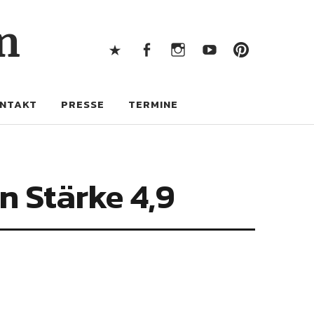
X
Facebook
Instagram
Youtube
Pintere
n
X
Facebook
Instagram
Youtube
Pinterest
NTAKT
PRESSE
TERMINE
n Stärke 4,9