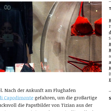
T
R
1
d
S
B
R
a
K
D
E
l. Nach der Ankunft am Flughafen
di Capodimonte
gefahren, um die großartige
S
voll die Papstbilder von Tizian aus der