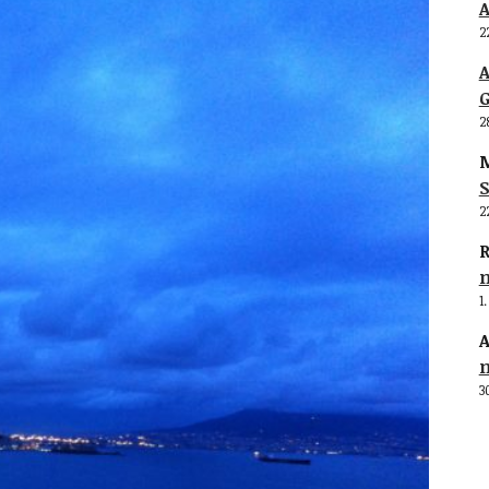
2
G
2
M
S
2
R
1
A
3