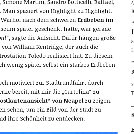
imone Martini, Sandro Botticelli, Raffael,
A
. Man spaziert von Highlight zu Highlight.
B
y Warhol nach dem schweren
Erdbeben im
f
eum später geschenkt hatte, war gerade
on!“
, sagte die Aufsicht. Dafür hängen große
K
 von William Kentridge, der auch die
L
rostation Toledo realisiert hat. Zu diesem
P
ch wenig später selbst ein starkes Erdbeben
ch motiviert zur Stadtrundfahrt durch
S
erne bereit, mit mir die „Cartolina“ zu
T
ostkartenansicht“ von Neapel
zu zeigen.
n sehen, um ein Bild von der Stadt zu
nd ihre Schönheit zu entdecken.
E