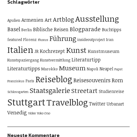
Schlagwörter
Ausstellung
Artblog
Art
Armenien
Apulien
Blogparade
Basel
Biblische Reisen
Buchtipps
Berlin
Führung
featured
Florenz
insideoutproject
Iran
Fluxus
Italien
Kunst
Kochrezept
Kunstmuseum
JR
Literaturtipp
Kunstspaziergang
Kunstvermittlung
Museum
Literaturtipps
Neapel
Marokko
Napoli
Papst
Reiseblog
Reisesouvenirs
Rom
Paris
Franziskus
Staatsgalerie
Streetart
Studienreise
Schlossgarten
Stuttgart
Travelblog
Twitter
Urbanart
Venedig
Video
Yoko Ono
Neueste Kommentare