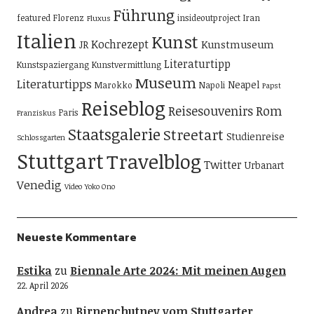
Führung
featured
Florenz
insideoutproject
Iran
Fluxus
Italien
Kunst
Kochrezept
Kunstmuseum
JR
Literaturtipp
Kunstspaziergang
Kunstvermittlung
Museum
Literaturtipps
Neapel
Marokko
Napoli
Papst
Reiseblog
Reisesouvenirs
Rom
Paris
Franziskus
Staatsgalerie
Streetart
Studienreise
Schlossgarten
Stuttgart
Travelblog
Twitter
Urbanart
Venedig
Video
Yoko Ono
Neueste Kommentare
Estika
zu
Biennale Arte 2024: Mit meinen Augen
22. April 2026
Andrea
zu
Birnenchutney vom Stuttgarter