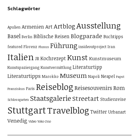
Schlagwörter
Ausstellung
Artblog
Art
Armenien
Apulien
Blogparade
Basel
Biblische Reisen
Buchtipps
Berlin
Führung
featured
Florenz
insideoutproject
Iran
Fluxus
Italien
Kunst
Kochrezept
Kunstmuseum
JR
Literaturtipp
Kunstspaziergang
Kunstvermittlung
Museum
Literaturtipps
Neapel
Marokko
Napoli
Papst
Reiseblog
Reisesouvenirs
Rom
Paris
Franziskus
Staatsgalerie
Streetart
Studienreise
Schlossgarten
Stuttgart
Travelblog
Twitter
Urbanart
Venedig
Video
Yoko Ono