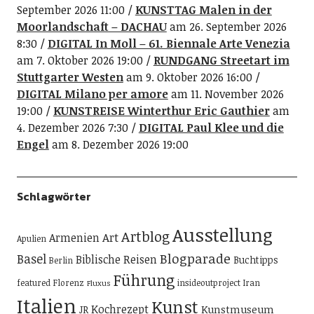
September 2026 11:00
KUNSTTAG Malen in der
Moorlandschaft – DACHAU
am 26. September 2026
8:30
DIGITAL In Moll – 61. Biennale Arte Venezia
am 7. Oktober 2026 19:00
RUNDGANG Streetart im
Stuttgarter Westen
am 9. Oktober 2026 16:00
DIGITAL Milano per amore
am 11. November 2026
19:00
KUNSTREISE Winterthur Eric Gauthier
am
4. Dezember 2026 7:30
DIGITAL Paul Klee und die
Engel
am 8. Dezember 2026 19:00
Schlagwörter
Ausstellung
Artblog
Art
Armenien
Apulien
Blogparade
Basel
Biblische Reisen
Buchtipps
Berlin
Führung
featured
Florenz
insideoutproject
Iran
Fluxus
Italien
Kunst
Kochrezept
Kunstmuseum
JR