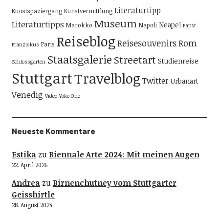
Literaturtipp
Kunstspaziergang
Kunstvermittlung
Museum
Literaturtipps
Neapel
Marokko
Napoli
Papst
Reiseblog
Reisesouvenirs
Rom
Paris
Franziskus
Staatsgalerie
Streetart
Studienreise
Schlossgarten
Stuttgart
Travelblog
Twitter
Urbanart
Venedig
Video
Yoko Ono
Neueste Kommentare
Estika
zu
Biennale Arte 2024: Mit meinen Augen
22. April 2026
Andrea
zu
Birnenchutney vom Stuttgarter
Geisshirtle
28. August 2024