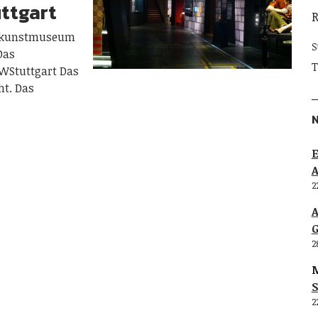
ttgart
@kunstmuseum
S
Das
T
Stuttgart Das
ht. Das
E
2
G
2
M
S
2