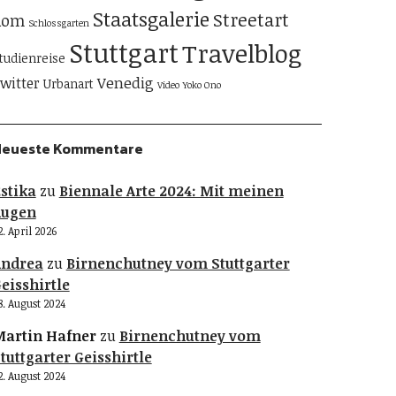
Staatsgalerie
Streetart
Rom
Schlossgarten
Stuttgart
Travelblog
tudienreise
Venedig
witter
Urbanart
Video
Yoko Ono
Neueste Kommentare
stika
zu
Biennale Arte 2024: Mit meinen
Augen
2. April 2026
Andrea
zu
Birnenchutney vom Stuttgarter
eisshirtle
8. August 2024
artin Hafner
zu
Birnenchutney vom
tuttgarter Geisshirtle
2. August 2024