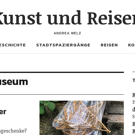
Kunst und Reise
ANDREA WELZ
ESCHICHTE
STADTSPAZIERGÄNGE
REISEN
KO
useum
T
R
1
er
d
S
B
tsgeschenke?
R