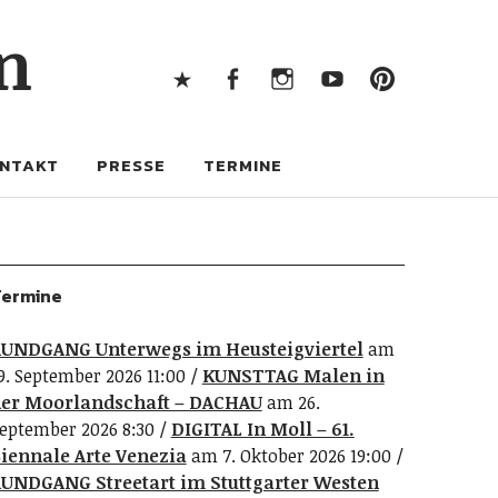
X
Facebook
Instagram
Youtube
Pintere
n
X
Facebook
Instagram
Youtube
Pinterest
NTAKT
PRESSE
TERMINE
ermine
UNDGANG Unterwegs im Heusteigviertel
am
9. September 2026 11:00
KUNSTTAG Malen in
er Moorlandschaft – DACHAU
am 26.
eptember 2026 8:30
DIGITAL In Moll – 61.
iennale Arte Venezia
am 7. Oktober 2026 19:00
UNDGANG Streetart im Stuttgarter Westen