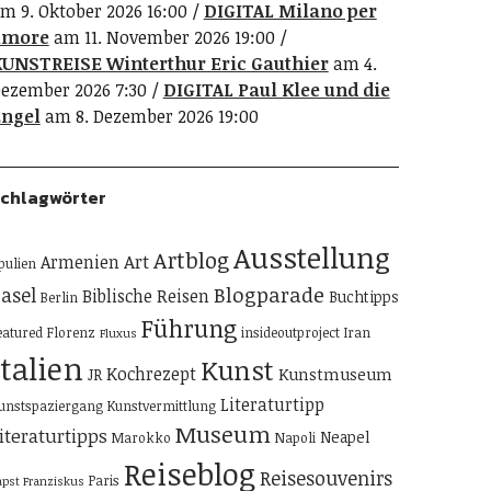
m 9. Oktober 2026 16:00
DIGITAL Milano per
amore
am 11. November 2026 19:00
UNSTREISE Winterthur Eric Gauthier
am 4.
ezember 2026 7:30
DIGITAL Paul Klee und die
ngel
am 8. Dezember 2026 19:00
chlagwörter
Ausstellung
Artblog
Art
Armenien
pulien
Blogparade
asel
Biblische Reisen
Buchtipps
Berlin
Führung
eatured
Florenz
insideoutproject
Iran
Fluxus
Italien
Kunst
Kochrezept
Kunstmuseum
JR
Literaturtipp
unstspaziergang
Kunstvermittlung
Museum
iteraturtipps
Neapel
Marokko
Napoli
Reiseblog
Reisesouvenirs
Paris
apst Franziskus