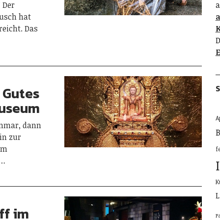
 Der
a
usch hat
eicht. Das
K
D
E
S
 Gutes
museum
A
nmar, dann
B
in zur
im
f
f…
K
L
ff im
P