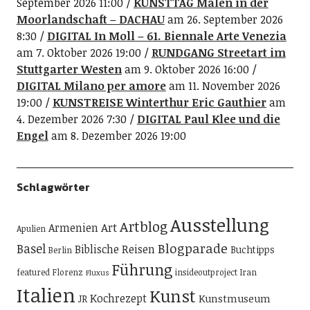
September 2026 11:00
KUNSTTAG Malen in der
Moorlandschaft – DACHAU
am 26. September 2026
8:30
DIGITAL In Moll – 61. Biennale Arte Venezia
am 7. Oktober 2026 19:00
RUNDGANG Streetart im
Stuttgarter Westen
am 9. Oktober 2026 16:00
DIGITAL Milano per amore
am 11. November 2026
19:00
KUNSTREISE Winterthur Eric Gauthier
am
4. Dezember 2026 7:30
DIGITAL Paul Klee und die
Engel
am 8. Dezember 2026 19:00
Schlagwörter
Ausstellung
Artblog
Art
Armenien
Apulien
Blogparade
Basel
Biblische Reisen
Buchtipps
Berlin
Führung
featured
Florenz
insideoutproject
Iran
Fluxus
Italien
Kunst
Kochrezept
Kunstmuseum
JR