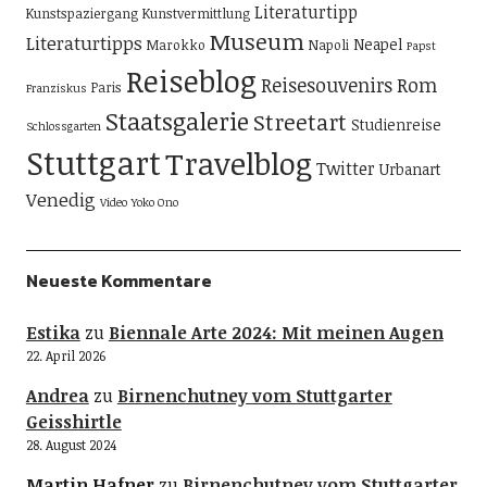
Literaturtipp
Kunstspaziergang
Kunstvermittlung
Museum
Literaturtipps
Neapel
Marokko
Napoli
Papst
Reiseblog
Reisesouvenirs
Rom
Paris
Franziskus
Staatsgalerie
Streetart
Studienreise
Schlossgarten
Stuttgart
Travelblog
Twitter
Urbanart
Venedig
Video
Yoko Ono
Neueste Kommentare
Estika
zu
Biennale Arte 2024: Mit meinen Augen
22. April 2026
Andrea
zu
Birnenchutney vom Stuttgarter
Geisshirtle
28. August 2024
Martin Hafner
zu
Birnenchutney vom Stuttgarter