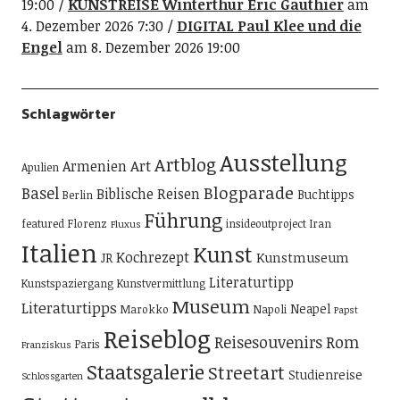
19:00
KUNSTREISE Winterthur Eric Gauthier
am
4. Dezember 2026 7:30
DIGITAL Paul Klee und die
Engel
am 8. Dezember 2026 19:00
Schlagwörter
Ausstellung
Artblog
Art
Armenien
Apulien
Blogparade
Basel
Biblische Reisen
Buchtipps
Berlin
Führung
featured
Florenz
insideoutproject
Iran
Fluxus
Italien
Kunst
Kochrezept
Kunstmuseum
JR
Literaturtipp
Kunstspaziergang
Kunstvermittlung
Museum
Literaturtipps
Neapel
Marokko
Napoli
Papst
Reiseblog
Reisesouvenirs
Rom
Paris
Franziskus
Staatsgalerie
Streetart
Studienreise
Schlossgarten