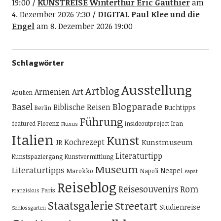
19:00
KUNSTREISE Winterthur Eric Gauthier
am
4. Dezember 2026 7:30
DIGITAL Paul Klee und die
Engel
am 8. Dezember 2026 19:00
Schlagwörter
Ausstellung
Artblog
Art
Armenien
Apulien
Blogparade
Basel
Biblische Reisen
Buchtipps
Berlin
Führung
featured
Florenz
insideoutproject
Iran
Fluxus
Italien
Kunst
Kochrezept
Kunstmuseum
JR
Literaturtipp
Kunstspaziergang
Kunstvermittlung
Museum
Literaturtipps
Neapel
Marokko
Napoli
Papst
Reiseblog
Reisesouvenirs
Rom
Paris
Franziskus
Staatsgalerie
Streetart
Studienreise
Schlossgarten