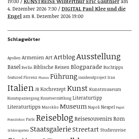
19:00
KUNSTREISE Winterthur Eric Gauthier
am
4. Dezember 2026 7:30
DIGITAL Paul Klee und die
Engel
am 8. Dezember 2026 19:00
Schlagwörter
Ausstellung
Artblog
Art
Armenien
Apulien
Blogparade
Basel
Biblische Reisen
Buchtipps
Berlin
Führung
featured
Florenz
insideoutproject
Iran
Fluxus
Italien
Kunst
Kochrezept
Kunstmuseum
JR
Literaturtipp
Kunstspaziergang
Kunstvermittlung
Museum
Literaturtipps
Neapel
Marokko
Napoli
Papst
Reiseblog
Reisesouvenirs
Rom
Paris
Franziskus
Staatsgalerie
Streetart
Studienreise
Schlossgarten