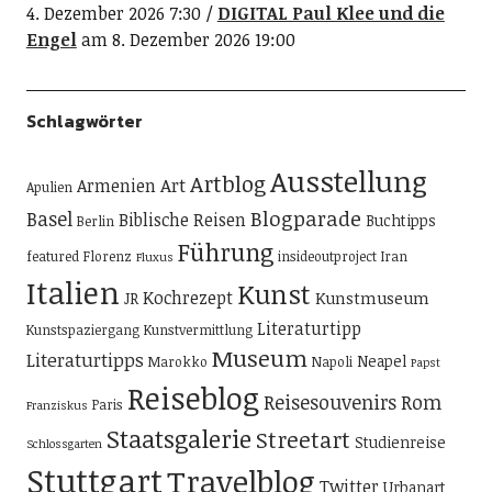
4. Dezember 2026 7:30
DIGITAL Paul Klee und die
Engel
am 8. Dezember 2026 19:00
Schlagwörter
Ausstellung
Artblog
Art
Armenien
Apulien
Blogparade
Basel
Biblische Reisen
Buchtipps
Berlin
Führung
featured
Florenz
insideoutproject
Iran
Fluxus
Italien
Kunst
Kochrezept
Kunstmuseum
JR
Literaturtipp
Kunstspaziergang
Kunstvermittlung
Museum
Literaturtipps
Neapel
Marokko
Napoli
Papst
Reiseblog
Reisesouvenirs
Rom
Paris
Franziskus
Staatsgalerie
Streetart
Studienreise
Schlossgarten
Stuttgart
Travelblog
Twitter
Urbanart