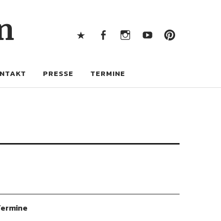
X
Facebook
Instagram
Youtube
Pintere
n
X
Facebook
Instagram
Youtube
Pinterest
NTAKT
PRESSE
TERMINE
ermine