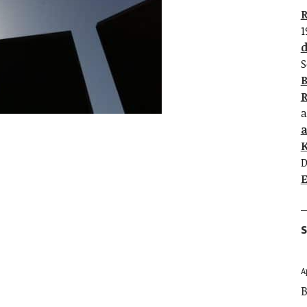
R
1
d
S
B
R
a
K
D
E
S
A
B