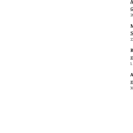
G
2
M
S
2
R
1
A
3