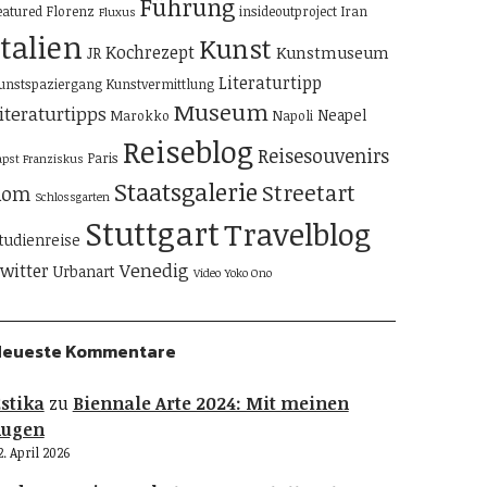
Führung
eatured
Florenz
insideoutproject
Iran
Fluxus
Italien
Kunst
Kochrezept
Kunstmuseum
JR
Literaturtipp
unstspaziergang
Kunstvermittlung
Museum
iteraturtipps
Neapel
Marokko
Napoli
Reiseblog
Reisesouvenirs
Paris
apst Franziskus
Staatsgalerie
Streetart
Rom
Schlossgarten
Stuttgart
Travelblog
tudienreise
Venedig
witter
Urbanart
Video
Yoko Ono
Neueste Kommentare
stika
zu
Biennale Arte 2024: Mit meinen
Augen
2. April 2026